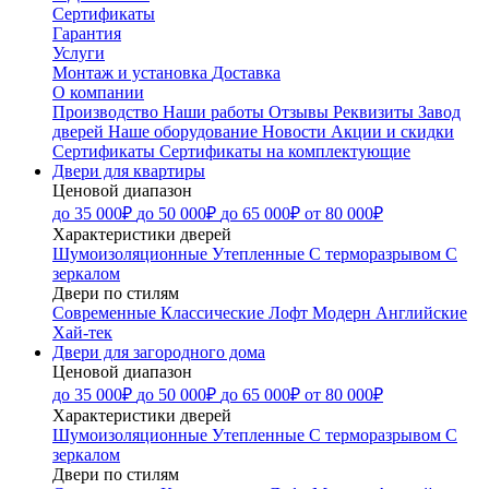
Сертификаты
Гарантия
Услуги
Монтаж и установка
Доставка
О компании
Производство
Наши работы
Отзывы
Реквизиты
Завод
дверей
Наше оборудование
Новости
Акции и скидки
Сертификаты
Сертификаты на комплектующие
Двери для квартиры
Ценовой диапазон
до 35 000₽
до 50 000₽
до 65 000₽
от 80 000₽
Характеристики дверей
Шумоизоляционные
Утепленные
С терморазрывом
С
зеркалом
Двери по стилям
Современные
Классические
Лофт
Модерн
Английские
Хай-тек
Двери для загородного дома
Ценовой диапазон
до 35 000₽
до 50 000₽
до 65 000₽
от 80 000₽
Характеристики дверей
Шумоизоляционные
Утепленные
С терморазрывом
С
зеркалом
Двери по стилям