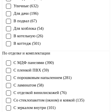
Уличные (632)
Для дачи (196)
В подвал (67)
Для хозблока (54)
В котельную (26)
В коттедж (501)
По отделке и комплектации
С МДФ панелями (390)
С пленкой ПВХ (59)
С порошковым напылением (281)
С ламинатом (58)
С отделкой винилискожей (76)
Со стеклопакетом (окном) и ковкой (135)
С зеркалом внутри (101)