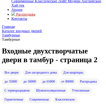
Современные
Классические
Лофт
Модерн
Английские
Хай-тек
Акции
Распродажа
Контакты
Главная
Каталог входных дверей
Тамбурные
Тамбурные
Входные двухстворчатые
двери в тамбур - страница 2
Все двери
Для загородного дома
Для квартиры
до 35000
до 50000
до 65000
от 80000
Распродажа
С терморазрывом
Шумоизоляционные
Утепленные
Герметичные
Современные
Классические