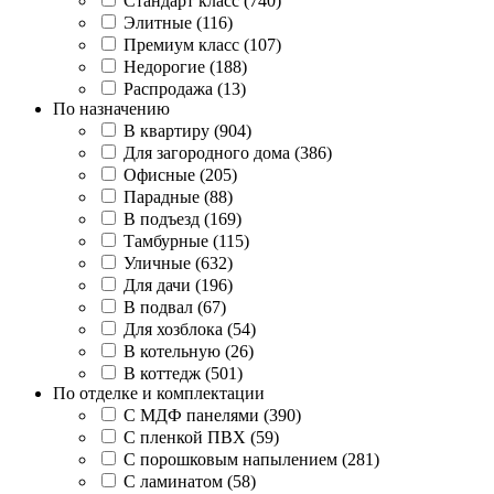
Стандарт класс (740)
Элитные (116)
Премиум класс (107)
Недорогие (188)
Распродажа (13)
По назначению
В квартиру (904)
Для загородного дома (386)
Офисные (205)
Парадные (88)
В подъезд (169)
Тамбурные (115)
Уличные (632)
Для дачи (196)
В подвал (67)
Для хозблока (54)
В котельную (26)
В коттедж (501)
По отделке и комплектации
С МДФ панелями (390)
С пленкой ПВХ (59)
С порошковым напылением (281)
С ламинатом (58)