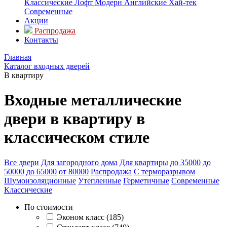
Классические
Лофт
Модерн
Английские
Хай-тек
Современные
Акции
Распродажа
Контакты
Главная
Каталог входных дверей
В квартиру
Входные металлические
двери в квартиру в
классическом стиле
Все двери
Для загородного дома
Для квартиры
до 35000
до
50000
до 65000
от 80000
Распродажа
С терморазрывом
Шумоизоляционные
Утепленные
Герметичные
Современные
Классические
По стоимости
Эконом класс (185)