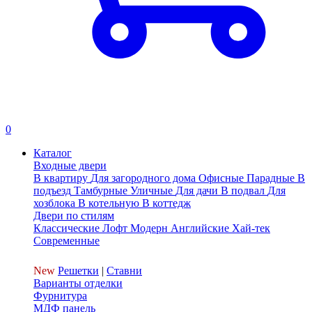
0
Каталог
Входные двери
В квартиру
Для загородного дома
Офисные
Парадные
В
подъезд
Тамбурные
Уличные
Для дачи
В подвал
Для
хозблока
В котельную
В коттедж
Двери по стилям
Классические
Лофт
Модерн
Английские
Хай-тек
Современные
New
Решетки
|
Ставни
Варианты отделки
Фурнитура
МДФ панель