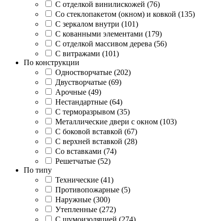
С отделкой винилискожей (76)
Со стеклопакетом (окном) и ковкой (135)
С зеркалом внутри (101)
С кованными элементами (179)
С отделкой массивом дерева (56)
С витражами (101)
По конструкции
Одностворчатые (202)
Двустворчатые (69)
Арочные (49)
Нестандартные (64)
С терморазрывом (35)
Металлические двери с окном (103)
С боковой вставкой (67)
С верхней вставкой (28)
Со вставками (74)
Решетчатые (52)
По типу
Технические (41)
Противопожарные (5)
Наружные (300)
Утепленные (272)
С шумоизоляцией (274)