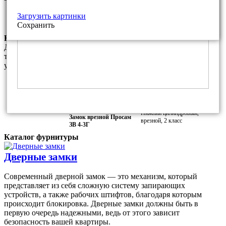
Фалевая ручка ПроСам РФ.7 для
Покрытие:
Загрузить картинки
замка ПроСам ЗВ 4-3
Медный антик
Сохранить
Комплектация замками данной модели
Данный комплект замков является базовым и соответсвует
требованиям МВД РФ. За дополнительную плату Вы можете
установить любой другой замок из наших каталогов.
ВЕРХНИЙ ЗАМОК
Верхний сувальдный,
Замок врезной Просам
врезной, 2 класс
73100 (ЗВ8-6/13)
НИЖНИЙ ЗАМОК
Нижний цилиндровый,
Замок врезной Просам
врезной, 2 класс
ЗВ 4-3Г
Каталог фурнитуры
Дверные замки
Современный дверной замок — это механизм, который
представляет из себя сложную систему запирающих
устройств, а также рабочих штифтов, благодаря которым
происходит блокировка. Дверные замки должны быть в
первую очередь надежными, ведь от этого зависит
безопасность вашей квартиры.