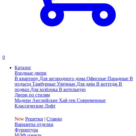
0
Каталог
Входные двери
В квартиру
Для загородного дома
Офисные
Парадные
В
подъезд
Тамбурные
Уличные
Для дачи
В коттедж
В
подвал
Для хозблока
В котельную
Двери по стилям
Модерн
Английские
Хай-тек
Современные
Классические
Лофт
New
Решетки
|
Ставни
Варианты отделки
Фурнитура
МДФ панель