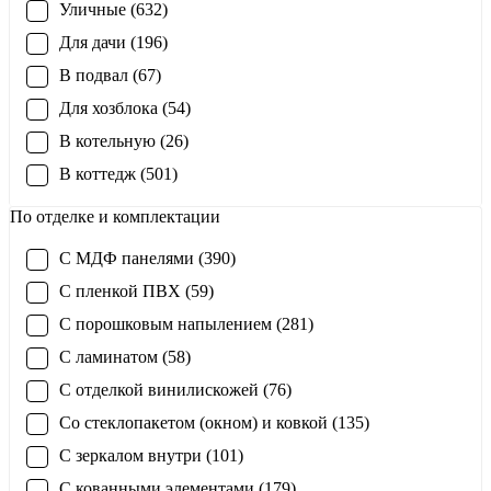
Уличные (632)
Для дачи (196)
В подвал (67)
Для хозблока (54)
В котельную (26)
В коттедж (501)
По отделке и комплектации
С МДФ панелями (390)
С пленкой ПВХ (59)
С порошковым напылением (281)
С ламинатом (58)
С отделкой винилискожей (76)
Со стеклопакетом (окном) и ковкой (135)
С зеркалом внутри (101)
С кованными элементами (179)