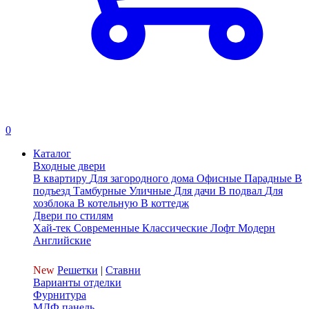
0
Каталог
Входные двери
В квартиру
Для загородного дома
Офисные
Парадные
В
подъезд
Тамбурные
Уличные
Для дачи
В подвал
Для
хозблока
В котельную
В коттедж
Двери по стилям
Хай-тек
Современные
Классические
Лофт
Модерн
Английские
New
Решетки
|
Ставни
Варианты отделки
Фурнитура
МДФ панель