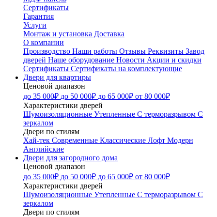
Сертификаты
Гарантия
Услуги
Монтаж и установка
Доставка
О компании
Производство
Наши работы
Отзывы
Реквизиты
Завод
дверей
Наше оборудование
Новости
Акции и скидки
Сертификаты
Сертификаты на комплектующие
Двери для квартиры
Ценовой диапазон
до 35 000₽
до 50 000₽
до 65 000₽
от 80 000₽
Характеристики дверей
Шумоизоляционные
Утепленные
С терморазрывом
С
зеркалом
Двери по стилям
Хай-тек
Современные
Классические
Лофт
Модерн
Английские
Двери для загородного дома
Ценовой диапазон
до 35 000₽
до 50 000₽
до 65 000₽
от 80 000₽
Характеристики дверей
Шумоизоляционные
Утепленные
С терморазрывом
С
зеркалом
Двери по стилям