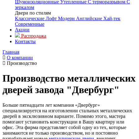
Шумоизоляционные
Утепленные
С терморазрывом
С
зеркалом
Двери по стилям
Классические
Лофт
Модерн
Английские
Хай-тек
Современные
Акции
Распродажа
Контакты
Главная
О компании
Производство
Производство металлических
дверей завода "Двербург"
Больше пятнадцати лет компания «Двербург»
специализируется на изготовлении стальных металлических
дверей в эксклюзивном варианте. Помимо этого, мастера
помогают установить конструкции в Вашу квартиру или
офис. Эта фирма представляет собой одну из тех, которые
занимаются не только производством, но и постоянно
разрабатывает новые
металлические двери
, внедряет