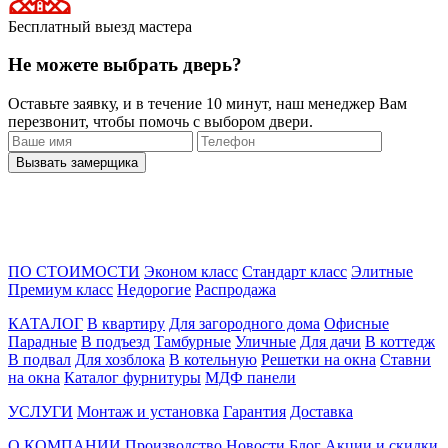
Бесплатный выезд мастера
Не можете выбрать дверь?
Оставьте заявку, и в течение 10 минут, наш менеджер Вам
перезвонит, чтобы помочь с выбором двери.
ПО СТОИМОСТИ
Эконом класс
Стандарт класс
Элитные
Премиум класс
Недорогие
Распродажа
КАТАЛОГ
В квартиру
Для загородного дома
Офисные
Парадные
В подъезд
Тамбурные
Уличные
Для дачи
В коттедж
В подвал
Для хозблока
В котельную
Решетки на окна
Ставни
на окна
Каталог фурнитуры
МДФ панели
УСЛУГИ
Монтаж и установка
Гарантия
Доставка
О КОМПАНИИ
Производство
Новости
Блог
Акции и скидки