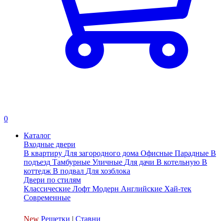
0
Каталог
Входные двери
В квартиру
Для загородного дома
Офисные
Парадные
В
подъезд
Тамбурные
Уличные
Для дачи
В котельную
В
коттедж
В подвал
Для хозблока
Двери по стилям
Классические
Лофт
Модерн
Английские
Хай-тек
Современные
New
Решетки
|
Ставни