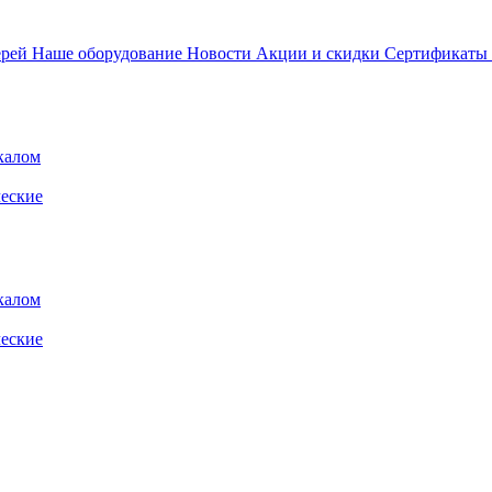
ерей
Наше оборудование
Новости
Акции и скидки
Сертификаты
калом
еские
калом
еские