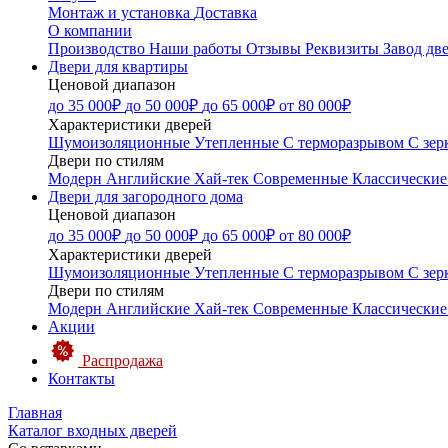
Монтаж и установка
Доставка
О компании
Производство
Наши работы
Отзывы
Реквизиты
Завод дв
Двери для квартиры
Ценовой диапазон
до 35 000₽
до 50 000₽
до 65 000₽
от 80 000₽
Характеристики дверей
Шумоизоляционные
Утепленные
С терморазрывом
С зер
Двери по стилям
Модерн
Английские
Хай-тек
Современные
Классические
Двери для загородного дома
Ценовой диапазон
до 35 000₽
до 50 000₽
до 65 000₽
от 80 000₽
Характеристики дверей
Шумоизоляционные
Утепленные
С терморазрывом
С зер
Двери по стилям
Модерн
Английские
Хай-тек
Современные
Классические
Акции
Распродажа
Контакты
Главная
Каталог входных дверей