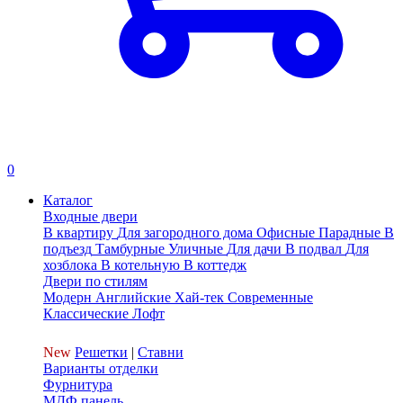
0
Каталог
Входные двери
В квартиру
Для загородного дома
Офисные
Парадные
В
подъезд
Тамбурные
Уличные
Для дачи
В подвал
Для
хозблока
В котельную
В коттедж
Двери по стилям
Модерн
Английские
Хай-тек
Современные
Классические
Лофт
New
Решетки
|
Ставни
Варианты отделки
Фурнитура
МДФ панель