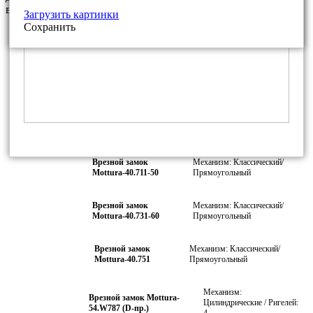
варианты фурнитуры из нашего каталога
Загрузить картинки
Сохранить
Врезной замок
Механизм: Классический/
Mottura-40.701-50
Прямоугольный
Врезной замок
Механизм: Классический/
Mottura-40.701-60
Прямоугольный
Врезной замок
Механизм: Классический/
Mottura-40.701-70
Прямоугольный
Врезной замок
Механизм: Классический/
Mottura-40.711-50
Прямоугольный
Врезной замок
Механизм: Классический/
Mottura-40.731-60
Прямоугольный
Врезной замок
Механизм: Классический/
Mottura-40.751
Прямоугольный
Механизм:
Врезной замок Mottura-
Цилиндрические / Ригелей:
54.W787 (D-пр.)