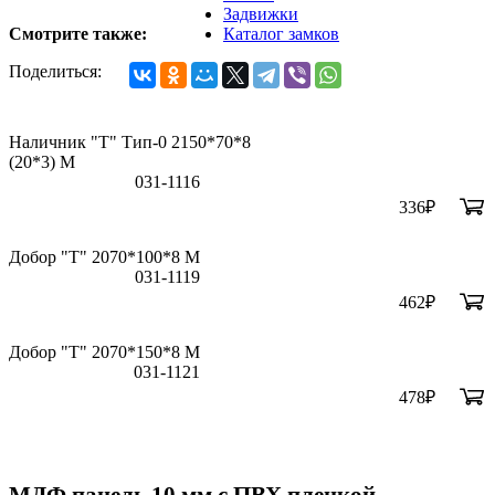
Задвижки
Смотрите также:
Каталог замков
Поделиться:
Наличник "Т" Тип-0 2150*70*8
(20*3) M
031-1116
336
₽
Добор "Т" 2070*100*8 М
031-1119
462
₽
Добор "Т" 2070*150*8 М
031-1121
478
₽
МДФ панель 10 мм с ПВХ пленкой