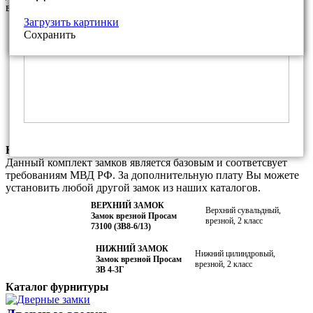
варианты фурнитуры из нашего каталога
Загрузить картинки
Фалевая ручка ПроСам РФ.7 для
Покрытие:
Сохранить
замка ПроСам ЗВ 4-3
Медный антик
Декоративная накладка ПроСам
Покрытие:
(круглая) для замка ПроСам ЗВ8-6/1
Медный антик
Декоративная накладка ПроСам
Покрытие:
(шестигранная) для замка ПроСам ЗВ8-
Медный антик
6/1
Комплектация замками данной модели
Данный комплект замков является базовым и соответсвует
требованиям МВД РФ. За дополнительную плату Вы можете
установить любой другой замок из наших каталогов.
ВЕРХНИЙ ЗАМОК
Верхний сувальдный,
Замок врезной Просам
врезной, 2 класс
73100 (ЗВ8-6/13)
НИЖНИЙ ЗАМОК
Нижний цилиндровый,
Замок врезной Просам
врезной, 2 класс
ЗВ 4-3Г
Каталог фурнитуры