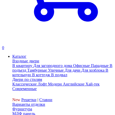
0
Каталог
Входные двери
В квартиру
Для загородного дома
Офисные
Парадные
В
подъезд
Тамбурные
Уличные
Для дачи
Для хозблока
В
котельную
В коттедж
В подвал
Двери по стилям
Классические
Лофт
Модерн
Английские
Хай-тек
Современные
New
Решетки
|
Ставни
Варианты отделки
Фурнитура
МДФ панель