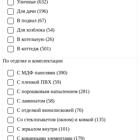
Уличные (632)
Для дачи (196)
В подвал (67)
Для хозблока (54)
В котельную (26)
В коттедж (501)
По отделке и комплектации
С МДФ панелями (390)
С пленкой ПВХ (59)
С порошковым напылением (281)
С ламинатом (58)
С отделкой винилискожей (76)
Со стеклопакетом (окном) и ковкой (135)
С зеркалом внутри (101)
С кованными элементами (179)