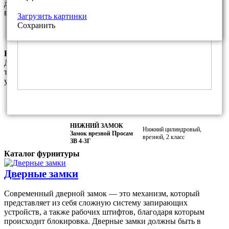
дополнительную плату Вы можете установить любые другие
варианты фурнитуры из нашего каталога
Загрузить картинки
Сохранить
Фалевая ручка ПроСам РФ.7 для
Покрытие:
замка ПроСам ЗВ 4-3
Медный антик
Комплектация замками данной модели
Данный комплект замков является базовым и соответсвует
требованиям МВД РФ. За дополнительную плату Вы можете
установить любой другой замок из наших каталогов.
ВЕРХНИЙ ЗАМОК
Верхний сувальдный,
Замок врезной Просам
врезной, 2 класс
73100 (ЗВ8-6/13)
НИЖНИЙ ЗАМОК
Нижний цилиндровый,
Замок врезной Просам
врезной, 2 класс
ЗВ 4-3Г
Каталог фурнитуры
Дверные замки
Современный дверной замок — это механизм, который
представляет из себя сложную систему запирающих
устройств, а также рабочих штифтов, благодаря которым
происходит блокировка. Дверные замки должны быть в