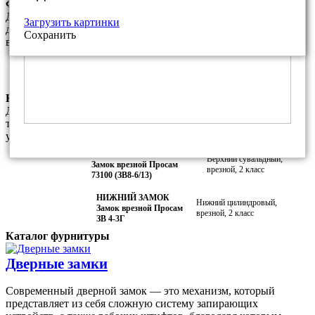
Фурнитура данной модели
Данный комплект фурнитуры является базовым. За
Загрузить картинки
дополнительную плату Вы можете установить любые другие
Сохранить
варианты фурнитуры из нашего каталога
Фалевая ручка ПроСам РФ.7 для
Покрытие:
замка ПроСам ЗВ 4-3
Медный антик
Комплектация замками данной модели
Данный комплект замков является базовым и соответсвует
требованиям МВД РФ. За дополнительную плату Вы можете
установить любой другой замок из наших каталогов.
ВЕРХНИЙ ЗАМОК
Верхний сувальдный,
Замок врезной Просам
врезной, 2 класс
73100 (ЗВ8-6/13)
НИЖНИЙ ЗАМОК
Нижний цилиндровый,
Замок врезной Просам
врезной, 2 класс
ЗВ 4-3Г
Каталог фурнитуры
Дверные замки
Современный дверной замок — это механизм, который
представляет из себя сложную систему запирающих