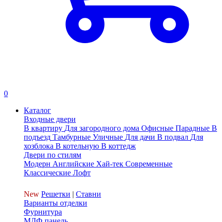
0
Каталог
Входные двери
В квартиру
Для загородного дома
Офисные
Парадные
В
подъезд
Тамбурные
Уличные
Для дачи
В подвал
Для
хозблока
В котельную
В коттедж
Двери по стилям
Модерн
Английские
Хай-тек
Современные
Классические
Лофт
New
Решетки
|
Ставни
Варианты отделки
Фурнитура
МДФ панель