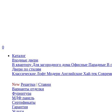
0
Каталог
Входные двери
В квартиру
Для загородного дома
Офисные
Парадные
В 
Двери по стилям
Классические
Лофт
Модерн
Английские
Хай-тек
Соврем
New
Решетки
|
Ставни
Варианты отделки
Фурнитура
МДФ панель
Сертификаты
Гарантия
Услуги