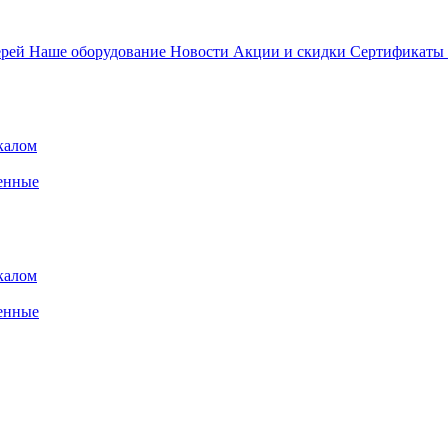
ерей
Наше оборудование
Новости
Акции и скидки
Сертификаты
калом
енные
калом
енные