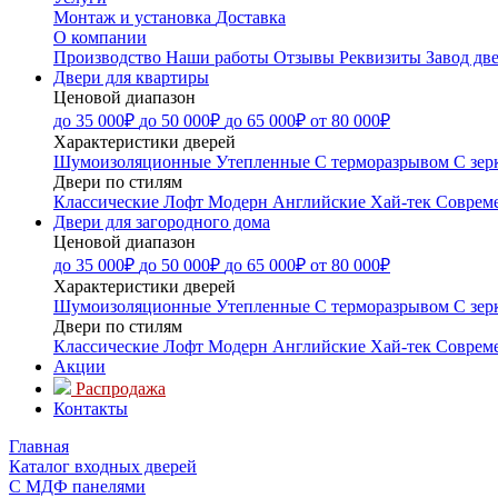
Монтаж и установка
Доставка
О компании
Производство
Наши работы
Отзывы
Реквизиты
Завод дв
Двери для квартиры
Ценовой диапазон
до 35 000₽
до 50 000₽
до 65 000₽
от 80 000₽
Характеристики дверей
Шумоизоляционные
Утепленные
С терморазрывом
С зер
Двери по стилям
Классические
Лофт
Модерн
Английские
Хай-тек
Соврем
Двери для загородного дома
Ценовой диапазон
до 35 000₽
до 50 000₽
до 65 000₽
от 80 000₽
Характеристики дверей
Шумоизоляционные
Утепленные
С терморазрывом
С зер
Двери по стилям
Классические
Лофт
Модерн
Английские
Хай-тек
Соврем
Акции
Распродажа
Контакты
Главная
Каталог входных дверей
С МДФ панелями