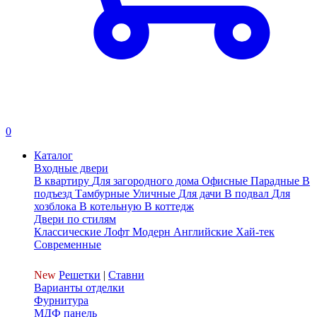
0
Каталог
Входные двери
В квартиру
Для загородного дома
Офисные
Парадные
В
подъезд
Тамбурные
Уличные
Для дачи
В подвал
Для
хозблока
В котельную
В коттедж
Двери по стилям
Классические
Лофт
Модерн
Английские
Хай-тек
Современные
New
Решетки
|
Ставни
Варианты отделки
Фурнитура
МДФ панель