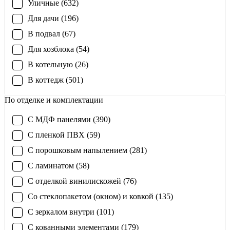
Уличные (632)
Для дачи (196)
В подвал (67)
Для хозблока (54)
В котельную (26)
В коттедж (501)
По отделке и комплектации
С МДФ панелями (390)
С пленкой ПВХ (59)
С порошковым напылением (281)
С ламинатом (58)
С отделкой винилискожей (76)
Со стеклопакетом (окном) и ковкой (135)
С зеркалом внутри (101)
С кованными элементами (179)