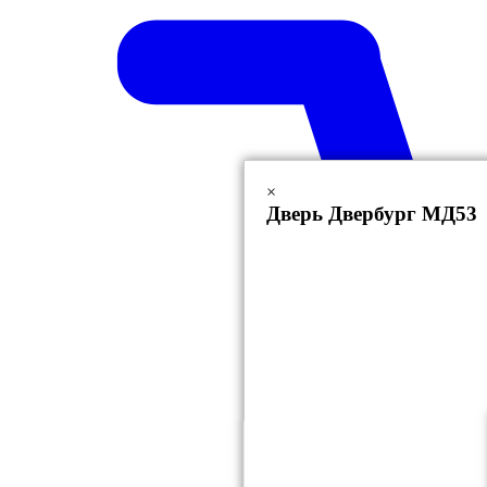
×
Дверь Двербург МД53