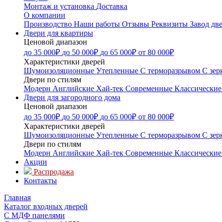
Монтаж и установка
Доставка
О компании
Производство
Наши работы
Отзывы
Реквизиты
Завод дв
Двери для квартиры
Ценовой диапазон
до 35 000₽
до 50 000₽
до 65 000₽
от 80 000₽
Характеристики дверей
Шумоизоляционные
Утепленные
С терморазрывом
С зер
Двери по стилям
Модерн
Английские
Хай-тек
Современные
Классические
Двери для загородного дома
Ценовой диапазон
до 35 000₽
до 50 000₽
до 65 000₽
от 80 000₽
Характеристики дверей
Шумоизоляционные
Утепленные
С терморазрывом
С зер
Двери по стилям
Модерн
Английские
Хай-тек
Современные
Классические
Акции
Распродажа
Контакты
Главная
Каталог входных дверей
С МДФ панелями