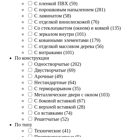
С пленкой ПВХ (59)
С порошковым напылением (281)
С ламинатом (58)
С отделкой винилискожей (76)
Со стеклопакетом (окном) и ковкой (135)
С зеркалом внутри (101)
С кованными элементами (179)
С отделкой массивом дерева (56)
С витражами (101)
По конструкции
Одностворчатые (202)
Двустворчатые (69)
Арочные (49)
Нестандартные (64)
С терморазрывом (35)
Металлические двери с окном (103)
С боковой вставкой (67)
С верхней вставкой (28)
Со вставками (74)
Решетчатые (52)
По типу
Технические (41)
Противопожарные (5)