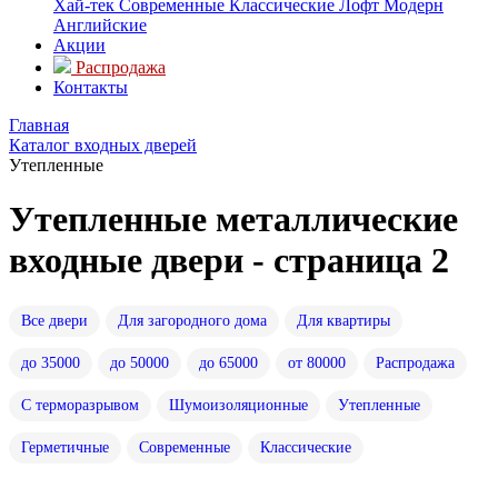
Хай-тек
Современные
Классические
Лофт
Модерн
Английские
Акции
Распродажа
Контакты
Главная
Каталог входных дверей
Утепленные
Утепленные металлические
входные двери - страница 2
Все двери
Для загородного дома
Для квартиры
до 35000
до 50000
до 65000
от 80000
Распродажа
С терморазрывом
Шумоизоляционные
Утепленные
Герметичные
Современные
Классические