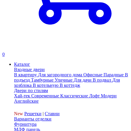
0
Каталог
Входные двери
В квартиру
Для загородного дома
Офисные
Парадные
В
подъезд
Тамбурные
Уличные
Для дачи
В подвал
Для
хозблока
В котельную
В коттедж
Двери по стилям
Хай-тек
Современные
Классические
Лофт
Модерн
Английские
New
Решетки
|
Ставни
Варианты отделки
Фурнитура
МДФ панель