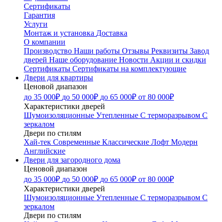
Сертификаты
Гарантия
Услуги
Монтаж и установка
Доставка
О компании
Производство
Наши работы
Отзывы
Реквизиты
Завод
дверей
Наше оборудование
Новости
Акции и скидки
Сертификаты
Сертификаты на комплектующие
Двери для квартиры
Ценовой диапазон
до 35 000₽
до 50 000₽
до 65 000₽
от 80 000₽
Характеристики дверей
Шумоизоляционные
Утепленные
С терморазрывом
С
зеркалом
Двери по стилям
Хай-тек
Современные
Классические
Лофт
Модерн
Английские
Двери для загородного дома
Ценовой диапазон
до 35 000₽
до 50 000₽
до 65 000₽
от 80 000₽
Характеристики дверей
Шумоизоляционные
Утепленные
С терморазрывом
С
зеркалом
Двери по стилям