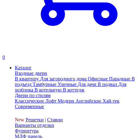
0
Каталог
Входные двери
В квартиру
Для загородного дома
Офисные
Парадные
В
подъезд
Тамбурные
Уличные
Для дачи
В подвал
Для
хозблока
В котельную
В коттедж
Двери по стилям
Классические
Лофт
Модерн
Английские
Хай-тек
Современные
New
Решетки
|
Ставни
Варианты отделки
Фурнитура
МДФ панель