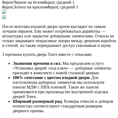
&quot;Черное на белом&quot; средний 1
&quot;Золото на красном&quot; средний 1
После монтажа входной двери проем выглядит не самым
лучшим образом. Ему может потребоваться доработка —
штукатурка или закрытие доборными элементами. Откосы не
только закрывают некрасивые зазоры между дверным коробом
и стеной, но также перекрывают доступ сквознякам и шуму.
3 причины купить дверь Torex вместе с откосами:
Экономия времени и сил.
Мы предлагаем услугу
«Установка дверей «под ключ» — доборные элементы
приходят в комплекте с новой стальной дверью.
100% сочетание с цветом входной двери.
Для
изготовления доборных элементов мы используем
панели МДФ с ПВХ-пленкой. Такие же панели
применяются при производстве внутренней отделки
дверей Torex.
Широкий размерный ряд.
Размеры откосов и доборов
полностью соответствуют стандартным размерам
дверного проема.