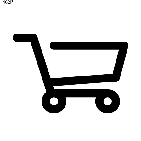
462
₽