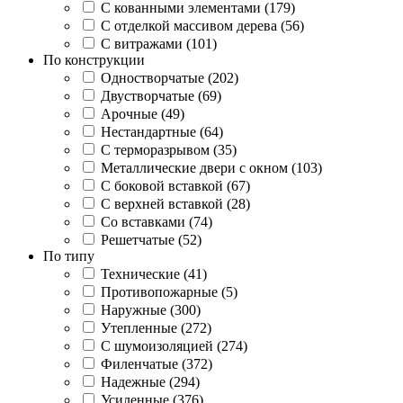
С кованными элементами (179)
С отделкой массивом дерева (56)
С витражами (101)
По конструкции
Одностворчатые (202)
Двустворчатые (69)
Арочные (49)
Нестандартные (64)
С терморазрывом (35)
Металлические двери с окном (103)
С боковой вставкой (67)
С верхней вставкой (28)
Со вставками (74)
Решетчатые (52)
По типу
Технические (41)
Противопожарные (5)
Наружные (300)
Утепленные (272)
С шумоизоляцией (274)
Филенчатые (372)
Надежные (294)
Усиленные (376)