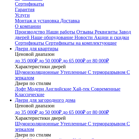
Сертификаты
Гарантия
Услуги
Монтаж и установка
Доставка
О компании
Производство
Наши работы
Отзывы
Реквизиты
Завод
дверей
Наше оборудование
Новости
Акции и скидки
Сертификаты
Сертификаты на комплектующие
Двери для квартиры
Ценовой диапазон
до 35 000₽
до 50 000₽
до 65 000₽
от 80 000₽
Характеристики дверей
Шумоизоляционные
Утепленные
С терморазрывом
С
зеркалом
Двери по стилям
Лофт
Модерн
Английские
Хай-тек
Современные
Классические
Двери для загородного дома
Ценовой диапазон
до 35 000₽
до 50 000₽
до 65 000₽
от 80 000₽
Характеристики дверей
Шумоизоляционные
Утепленные
С терморазрывом
С
зеркалом
Двери по стилям