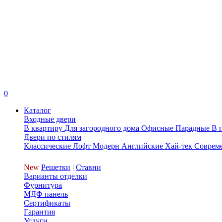
0
Каталог
Входные двери
В квартиру
Для загородного дома
Офисные
Парадные
В 
Двери по стилям
Классические
Лофт
Модерн
Английские
Хай-тек
Соврем
New
Решетки
|
Ставни
Варианты отделки
Фурнитура
МДФ панель
Сертификаты
Гарантия
Услуги