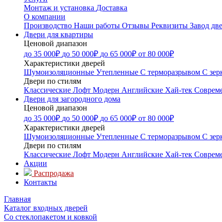
Монтаж и установка
Доставка
О компании
Производство
Наши работы
Отзывы
Реквизиты
Завод дв
Двери для квартиры
Ценовой диапазон
до 35 000₽
до 50 000₽
до 65 000₽
от 80 000₽
Характеристики дверей
Шумоизоляционные
Утепленные
С терморазрывом
С зер
Двери по стилям
Классические
Лофт
Модерн
Английские
Хай-тек
Соврем
Двери для загородного дома
Ценовой диапазон
до 35 000₽
до 50 000₽
до 65 000₽
от 80 000₽
Характеристики дверей
Шумоизоляционные
Утепленные
С терморазрывом
С зер
Двери по стилям
Классические
Лофт
Модерн
Английские
Хай-тек
Соврем
Акции
Распродажа
Контакты
Главная
Каталог входных дверей
Со стеклопакетом и ковкой