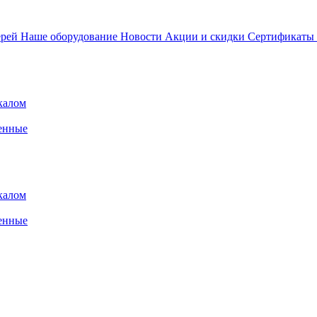
ерей
Наше оборудование
Новости
Акции и скидки
Сертификаты
калом
енные
калом
енные