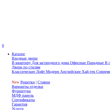
0
Каталог
Входные двери
В квартиру
Для загородного дома
Офисные
Парадные
В 
Двери по стилям
Классические
Лофт
Модерн
Английские
Хай-тек
Соврем
New
Решетки
|
Ставни
Варианты отделки
Фурнитура
МДФ панель
Сертификаты
Гарантия
Услуги