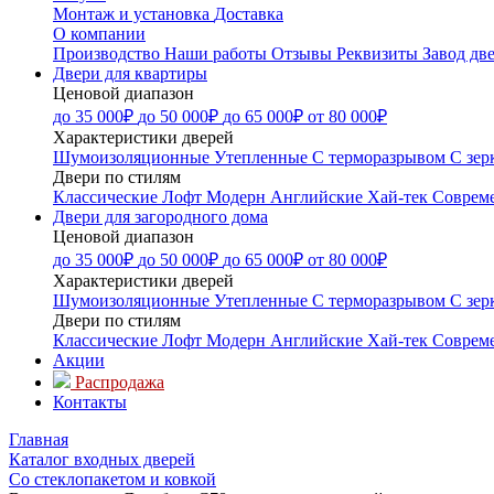
Монтаж и установка
Доставка
О компании
Производство
Наши работы
Отзывы
Реквизиты
Завод дв
Двери для квартиры
Ценовой диапазон
до 35 000₽
до 50 000₽
до 65 000₽
от 80 000₽
Характеристики дверей
Шумоизоляционные
Утепленные
С терморазрывом
С зер
Двери по стилям
Классические
Лофт
Модерн
Английские
Хай-тек
Соврем
Двери для загородного дома
Ценовой диапазон
до 35 000₽
до 50 000₽
до 65 000₽
от 80 000₽
Характеристики дверей
Шумоизоляционные
Утепленные
С терморазрывом
С зер
Двери по стилям
Классические
Лофт
Модерн
Английские
Хай-тек
Соврем
Акции
Распродажа
Контакты
Главная
Каталог входных дверей
Со стеклопакетом и ковкой