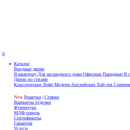
0
Каталог
Входные двери
В квартиру
Для загородного дома
Офисные
Парадные
В 
Двери по стилям
Классические
Лофт
Модерн
Английские
Хай-тек
Соврем
New
Решетки
|
Ставни
Варианты отделки
Фурнитура
МДФ панель
Сертификаты
Гарантия
Услуги