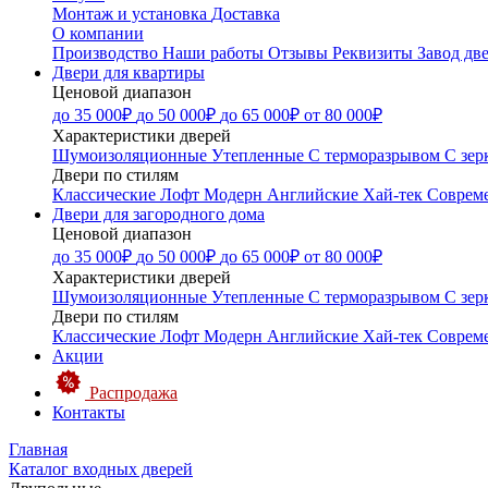
Монтаж и установка
Доставка
О компании
Производство
Наши работы
Отзывы
Реквизиты
Завод дв
Двери для квартиры
Ценовой диапазон
до 35 000₽
до 50 000₽
до 65 000₽
от 80 000₽
Характеристики дверей
Шумоизоляционные
Утепленные
С терморазрывом
С зер
Двери по стилям
Классические
Лофт
Модерн
Английские
Хай-тек
Соврем
Двери для загородного дома
Ценовой диапазон
до 35 000₽
до 50 000₽
до 65 000₽
от 80 000₽
Характеристики дверей
Шумоизоляционные
Утепленные
С терморазрывом
С зер
Двери по стилям
Классические
Лофт
Модерн
Английские
Хай-тек
Соврем
Акции
Распродажа
Контакты
Главная
Каталог входных дверей