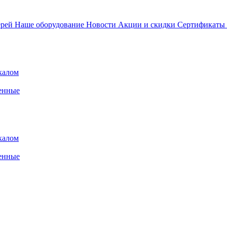
ерей
Наше оборудование
Новости
Акции и скидки
Сертификаты
калом
енные
калом
енные