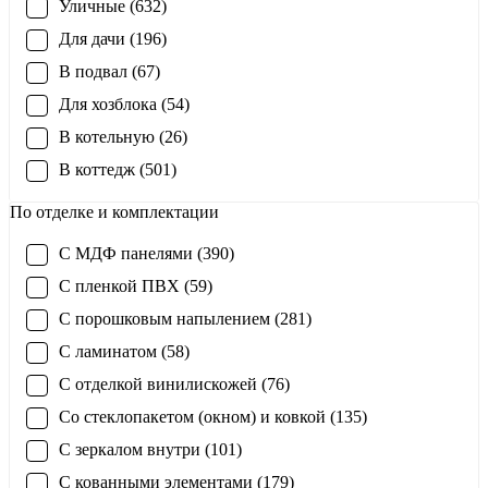
Уличные (632)
Для дачи (196)
В подвал (67)
Для хозблока (54)
В котельную (26)
В коттедж (501)
По отделке и комплектации
С МДФ панелями (390)
С пленкой ПВХ (59)
С порошковым напылением (281)
С ламинатом (58)
С отделкой винилискожей (76)
Со стеклопакетом (окном) и ковкой (135)
С зеркалом внутри (101)
С кованными элементами (179)