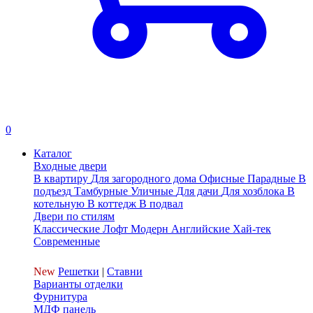
0
Каталог
Входные двери
В квартиру
Для загородного дома
Офисные
Парадные
В
подъезд
Тамбурные
Уличные
Для дачи
Для хозблока
В
котельную
В коттедж
В подвал
Двери по стилям
Классические
Лофт
Модерн
Английские
Хай-тек
Современные
New
Решетки
|
Ставни
Варианты отделки
Фурнитура
МДФ панель