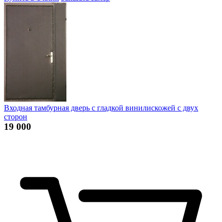
Входная тамбурная дверь с гладкой винилискожей с двух
сторон
19 000