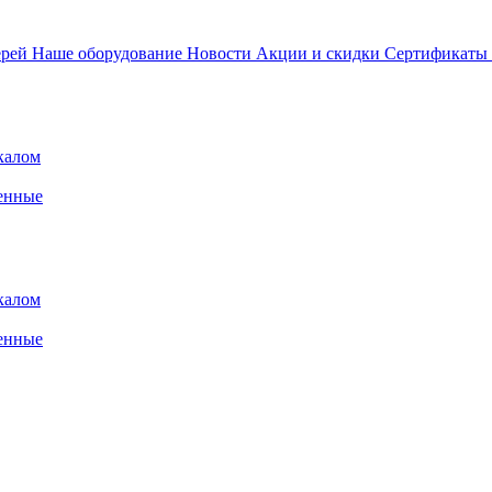
ерей
Наше оборудование
Новости
Акции и скидки
Сертификаты
калом
енные
калом
енные