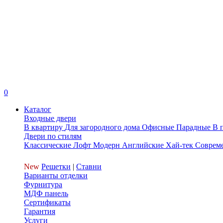
0
Каталог
Входные двери
В квартиру
Для загородного дома
Офисные
Парадные
В 
Двери по стилям
Классические
Лофт
Модерн
Английские
Хай-тек
Соврем
New
Решетки
|
Ставни
Варианты отделки
Фурнитура
МДФ панель
Сертификаты
Гарантия
Услуги