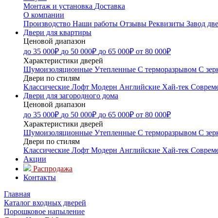
Монтаж и установка
Доставка
О компании
Производство
Наши работы
Отзывы
Реквизиты
Завод дв
Двери для квартиры
Ценовой диапазон
до 35 000₽
до 50 000₽
до 65 000₽
от 80 000₽
Характеристики дверей
Шумоизоляционные
Утепленные
С терморазрывом
С зер
Двери по стилям
Классические
Лофт
Модерн
Английские
Хай-тек
Соврем
Двери для загородного дома
Ценовой диапазон
до 35 000₽
до 50 000₽
до 65 000₽
от 80 000₽
Характеристики дверей
Шумоизоляционные
Утепленные
С терморазрывом
С зер
Двери по стилям
Классические
Лофт
Модерн
Английские
Хай-тек
Соврем
Акции
Распродажа
Контакты
Главная
Каталог входных дверей
Порошковое напыление