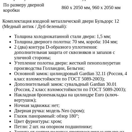
По размеру дверной
860 х 2050 мм, 960 х 2050 мм
коробки
Комплектация входной металлической двери Бульдорс 12
(Медный антик / Дуб беленый):
Толщина холоднокатанной стали двери: 1,5 мм;
Толщина дверного полотна: 70 мм, короба: 104 мм;
2 (два) контура D-образного уплотнения:
дополнительная защита от сквозняков и запахов с
уличной стороны;
Утепление полотна двери: жесткий пенополиуретан
производства Голландии, Бельгии;
Основной замок: цилиндровый Gardian 32.11 (Россия, 4
класс взломостойкости по ГОСТ 5089-2003);
Дополнительный замок: сувальдный Gardian 30.01
(Россия, 2 класс взломостойкости по ГОСТ 5089-2003);
Накладная броненакладка на цилиндре Euro (ключ-
вертушок);
Ночная задвижка: нет;
Дверная ручка: модель Neo (хром);
Глазок панорамный: обзор 180°;
Цвет фурнитуры: хром;
Петли: 2 шт. на опорном подшипнике;
Защита от снятия полотна: противосъемные штыри из