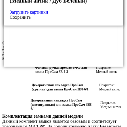
(Медный антик / Дуб Беленый)
Дверная коробка из уголка
Загрузить картинки
Рама из профильной трубы
Сохранить
Стальной лист
Фурнитура данной модели
Данный комплект фурнитуры является базовым. За
дополнительную плату Вы можете установить любые другие
варианты фурнитуры из нашего каталога
Фалевая ручка ПроСам РФ.7 для
Покрытие:
замка ПроСам ЗВ 4-3
Медный антик
Декоративная накладка ПроСам
Покрытие:
(круглая) для замка ПроСам ЗВ8-6/1
Медный антик
Декоративная накладка ПроСам
Покрытие:
(шестигранная) для замка ПроСам ЗВ8-
Медный антик
6/1
Комплектация замками данной модели
Данный комплект замков является базовым и соответсвует
требованиям МВД РФ. За дополнительную плату Вы можете