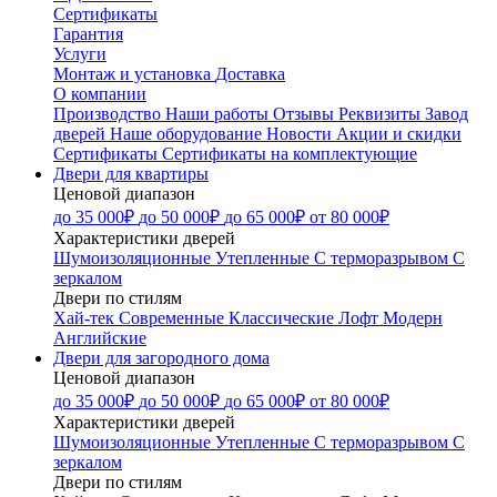
Сертификаты
Гарантия
Услуги
Монтаж и установка
Доставка
О компании
Производство
Наши работы
Отзывы
Реквизиты
Завод
дверей
Наше оборудование
Новости
Акции и скидки
Сертификаты
Сертификаты на комплектующие
Двери для квартиры
Ценовой диапазон
до 35 000₽
до 50 000₽
до 65 000₽
от 80 000₽
Характеристики дверей
Шумоизоляционные
Утепленные
С терморазрывом
С
зеркалом
Двери по стилям
Хай-тек
Современные
Классические
Лофт
Модерн
Английские
Двери для загородного дома
Ценовой диапазон
до 35 000₽
до 50 000₽
до 65 000₽
от 80 000₽
Характеристики дверей
Шумоизоляционные
Утепленные
С терморазрывом
С
зеркалом
Двери по стилям