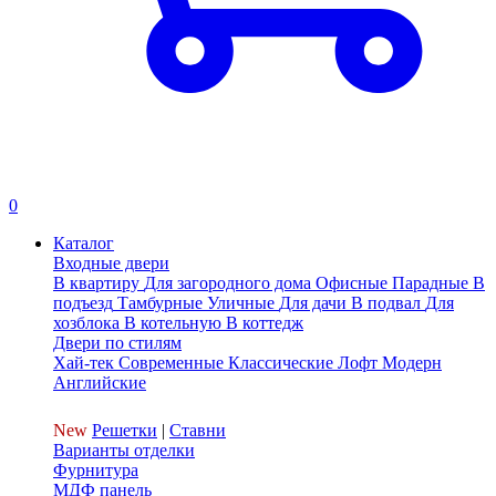
0
Каталог
Входные двери
В квартиру
Для загородного дома
Офисные
Парадные
В
подъезд
Тамбурные
Уличные
Для дачи
В подвал
Для
хозблока
В котельную
В коттедж
Двери по стилям
Хай-тек
Современные
Классические
Лофт
Модерн
Английские
New
Решетки
|
Ставни
Варианты отделки
Фурнитура
МДФ панель