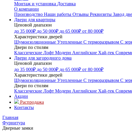
Монтаж и установка
Доставка
О компании
Производство
Наши работы
Отзывы
Реквизиты
Завод дв
Двери для квартиры
Ценовой диапазон
до 35 000₽
до 50 000₽
до 65 000₽
от 80 000₽
Характеристики дверей
Шумоизоляционные
Утепленные
С терморазрывом
С зер
Двери по стилям
Классические
Лофт
Модерн
Английские
Хай-тек
Соврем
Двери для загородного дома
Ценовой диапазон
до 35 000₽
до 50 000₽
до 65 000₽
от 80 000₽
Характеристики дверей
Шумоизоляционные
Утепленные
С терморазрывом
С зер
Двери по стилям
Классические
Лофт
Модерн
Английские
Хай-тек
Соврем
Акции
Распродажа
Контакты
Главная
Фурнитура
Дверные замки