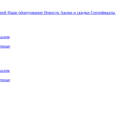
ерей
Наше оборудование
Новости
Акции и скидки
Сертификаты
калом
енные
калом
енные