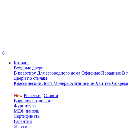
0
Каталог
Входные двери
В квартиру
Для загородного дома
Офисные
Парадные
В 
Двери по стилям
Классические
Лофт
Модерн
Английские
Хай-тек
Соврем
New
Решетки
|
Ставни
Варианты отделки
Фурнитура
МДФ панель
Сертификаты
Гарантия
Услуги