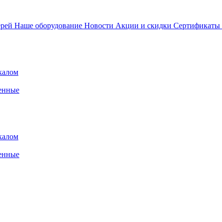
ерей
Наше оборудование
Новости
Акции и скидки
Сертификаты
калом
енные
калом
енные