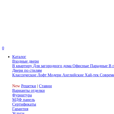
0
Каталог
Входные двери
В квартиру
Для загородного дома
Офисные
Парадные
В 
Двери по стилям
Классические
Лофт
Модерн
Английские
Хай-тек
Соврем
New
Решетки
|
Ставни
Варианты отделки
Фурнитура
МДФ панель
Сертификаты
Гарантия
Услуги