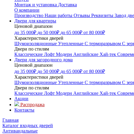
Монтаж и установка
Доставка
О компании
Производство
Наши работы
Отзывы
Реквизиты
Завод дв
Двери для квартиры
Ценовой диапазон
до 35 000₽
до 50 000₽
до 65 000₽
от 80 000₽
Характеристики дверей
Шумоизоляционные
Утепленные
С терморазрывом
С зер
Двери по стилям
Классические
Лофт
Модерн
Английские
Хай-тек
Соврем
Двери для загородного дома
Ценовой диапазон
до 35 000₽
до 50 000₽
до 65 000₽
от 80 000₽
Характеристики дверей
Шумоизоляционные
Утепленные
С терморазрывом
С зер
Двери по стилям
Классические
Лофт
Модерн
Английские
Хай-тек
Соврем
Акции
Распродажа
Контакты
Главная
Каталог входных дверей
Антивандальные