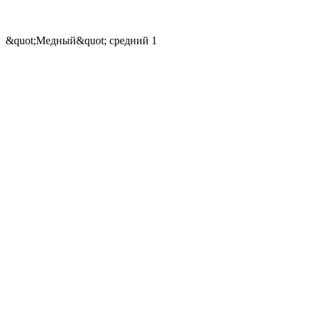
&quot;Медный&quot; средний 1