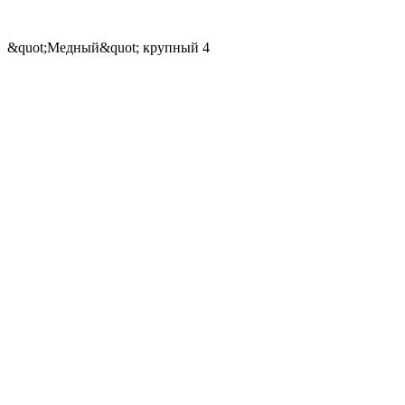
&quot;Медный&quot; крупный 4