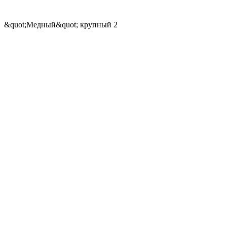
&quot;Медный&quot; крупный 2