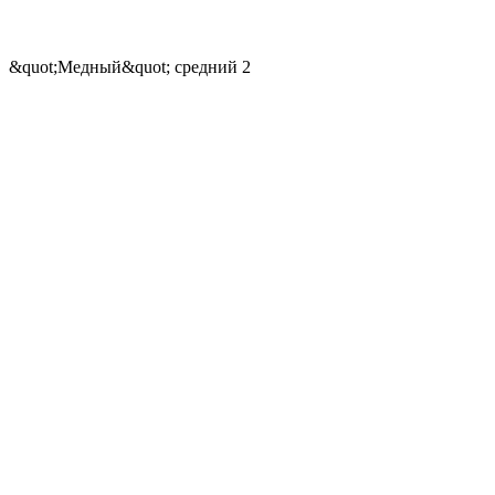
&quot;Медный&quot; средний 2