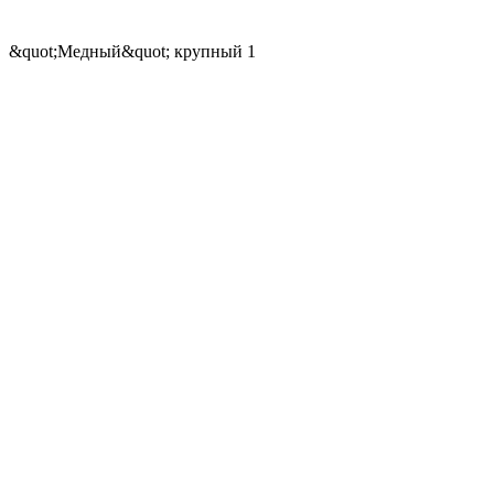
&quot;Медный&quot; крупный 1