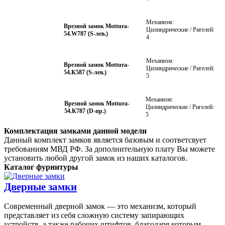
Механизм:
Врезной замок Mottura-
Цилиндрические / Ригелей:
54.W787 (S-лев.)
4
Механизм:
Врезной замок Mottura-
Цилиндрические / Ригелей:
54.К587 (S-лев.)
5
Механизм:
Врезной замок Mottura-
Цилиндрические / Ригелей:
54.К787 (D-пр.)
5
Комплектация замками данной модели
Данный комплект замков является базовым и соответсвует
требованиям МВД РФ. За дополнительную плату Вы можете
установить любой другой замок из наших каталогов.
Каталог фурнитуры
Дверные замки
Современный дверной замок — это механизм, который
представляет из себя сложную систему запирающих
устройств, а также рабочих штифтов, благодаря которым