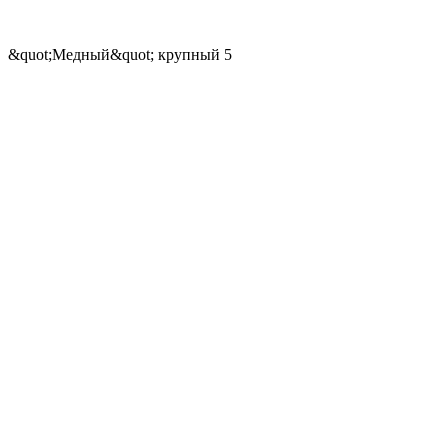
&quot;Медный&quot; крупный 5