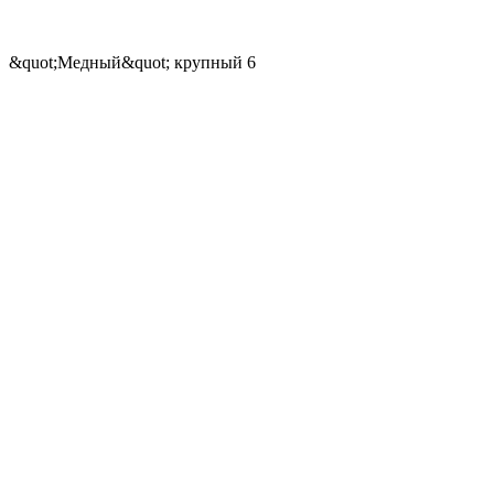
&quot;Медный&quot; крупный 6