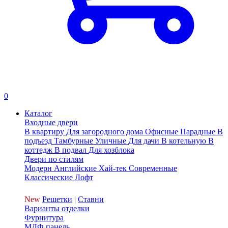
0
Каталог
Входные двери
В квартиру
Для загородного дома
Офисные
Парадные
В
подъезд
Тамбурные
Уличные
Для дачи
В котельную
В
коттедж
В подвал
Для хозблока
Двери по стилям
Модерн
Английские
Хай-тек
Современные
Классические
Лофт
New
Решетки
|
Ставни
Варианты отделки
Фурнитура
МДФ панель