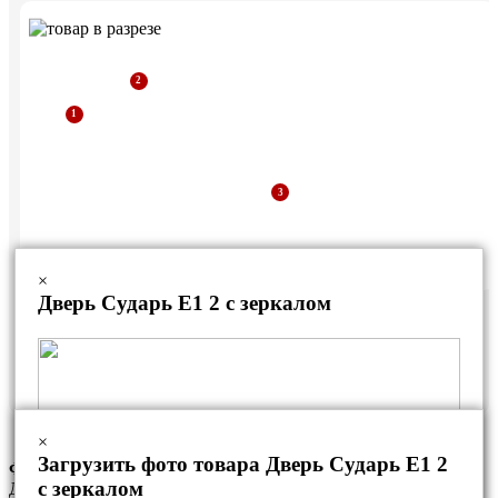
×
Дверь Сударь E1 2 с зеркалом
Дверная коробка из уголка
Рама из профильной трубы
Стальной лист
×
Загрузить фото товара Дверь Сударь E1 2
Фурнитура данной модели
с зеркалом
Данный комплект фурнитуры является базовым. За