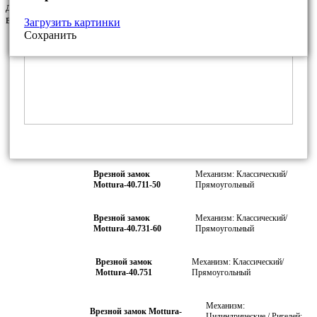
дополнительную плату Вы можете установить любые другие
варианты фурнитуры из нашего каталога
Загрузить картинки
Сохранить
Врезной замок
Механизм: Классический/
Mottura-40.701-50
Прямоугольный
Врезной замок
Механизм: Классический/
Mottura-40.701-60
Прямоугольный
Врезной замок
Механизм: Классический/
Mottura-40.701-70
Прямоугольный
Врезной замок
Механизм: Классический/
Mottura-40.711-50
Прямоугольный
Врезной замок
Механизм: Классический/
Mottura-40.731-60
Прямоугольный
Врезной замок
Механизм: Классический/
Mottura-40.751
Прямоугольный
Механизм:
Врезной замок Mottura-
Цилиндрические / Ригелей: