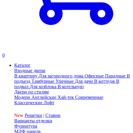
0
Каталог
Входные двери
В квартиру
Для загородного дома
Офисные
Парадные
В
подъезд
Тамбурные
Уличные
Для дачи
В коттедж
В
подвал
Для хозблока
В котельную
Двери по стилям
Модерн
Английские
Хай-тек
Современные
Классические
Лофт
New
Решетки
|
Ставни
Варианты отделки
Фурнитура
МДФ панель