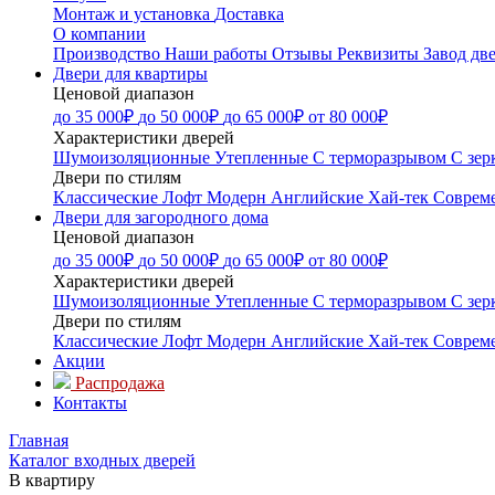
Монтаж и установка
Доставка
О компании
Производство
Наши работы
Отзывы
Реквизиты
Завод дв
Двери для квартиры
Ценовой диапазон
до 35 000₽
до 50 000₽
до 65 000₽
от 80 000₽
Характеристики дверей
Шумоизоляционные
Утепленные
С терморазрывом
С зер
Двери по стилям
Классические
Лофт
Модерн
Английские
Хай-тек
Соврем
Двери для загородного дома
Ценовой диапазон
до 35 000₽
до 50 000₽
до 65 000₽
от 80 000₽
Характеристики дверей
Шумоизоляционные
Утепленные
С терморазрывом
С зер
Двери по стилям
Классические
Лофт
Модерн
Английские
Хай-тек
Соврем
Акции
Распродажа
Контакты
Главная
Каталог входных дверей
В квартиру