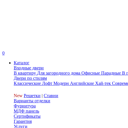
0
Каталог
Входные двери
В квартиру
Для загородного дома
Офисные
Парадные
В 
Двери по стилям
Классические
Лофт
Модерн
Английские
Хай-тек
Соврем
New
Решетки
|
Ставни
Варианты отделки
Фурнитура
МДФ панель
Сертификаты
Гарантия
Услуги