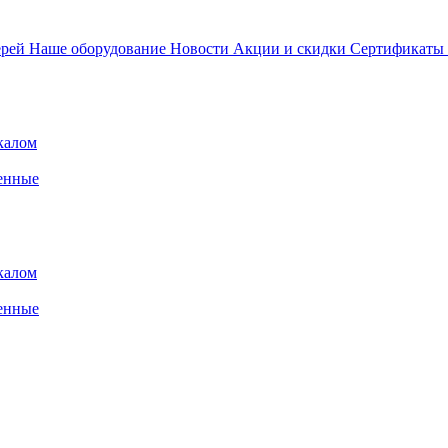
ерей
Наше оборудование
Новости
Акции и скидки
Сертификаты
калом
енные
калом
енные