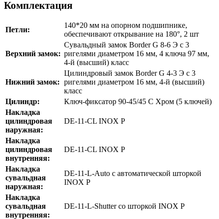
Комплектация
140*20 мм на опорном подшипнике,
Петли:
обеспечивают открывание на 180°, 2 шт
Сувальдный замок Border G 8-6 Э с 3
Верхний замок:
ригелями диаметром 16 мм, 4 ключа 97 мм,
4-й (высший) класс
Цилиндровый замок Border G 4-3 Э с 3
Нижний замок:
ригелями диаметром 16 мм, 4-й (высший)
класс
Цилиндр:
Ключ-фиксатор 90-45/45 C Хром (5 ключей)
Накладка
цилиндровая
DE-11-CL INOX P
наружная:
Накладка
цилиндровая
DE-11-CL INOX P
внутренняя:
Накладка
DE-11-L-Auto с автоматической шторкой
сувальдная
INOX P
наружная:
Накладка
сувальдная
DE-11-L-Shutter со шторкой INOX P
внутренняя: