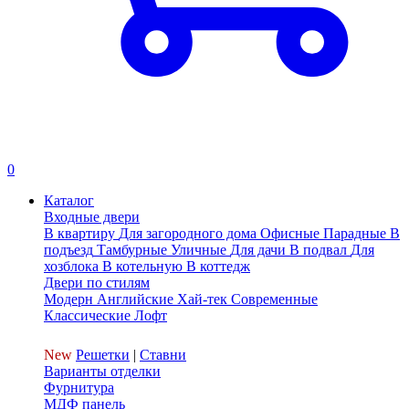
0
Каталог
Входные двери
В квартиру
Для загородного дома
Офисные
Парадные
В
подъезд
Тамбурные
Уличные
Для дачи
В подвал
Для
хозблока
В котельную
В коттедж
Двери по стилям
Модерн
Английские
Хай-тек
Современные
Классические
Лофт
New
Решетки
|
Ставни
Варианты отделки
Фурнитура
МДФ панель