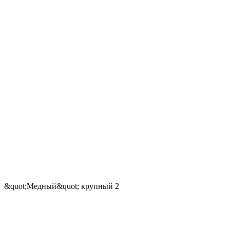
&quot;Медный&quot; крупный 2