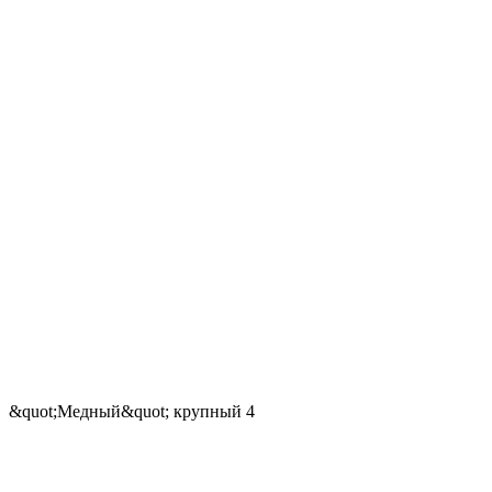
&quot;Медный&quot; крупный 4