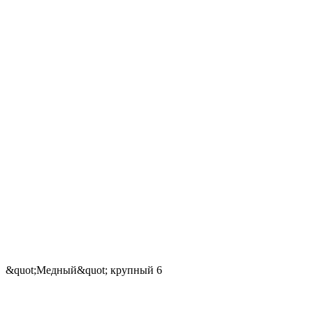
&quot;Медный&quot; крупный 6