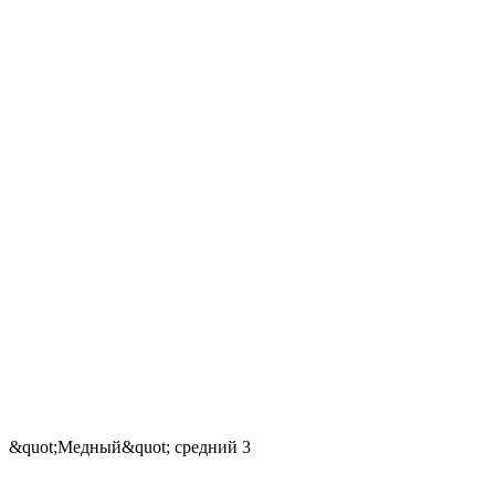
&quot;Медный&quot; средний 3