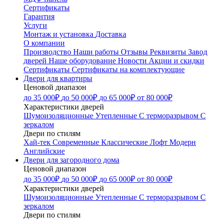
Сертификаты
Гарантия
Услуги
Монтаж и установка
Доставка
О компании
Производство
Наши работы
Отзывы
Реквизиты
Завод
дверей
Наше оборудование
Новости
Акции и скидки
Сертификаты
Сертификаты на комплектующие
Двери для квартиры
Ценовой диапазон
до 35 000₽
до 50 000₽
до 65 000₽
от 80 000₽
Характеристики дверей
Шумоизоляционные
Утепленные
С терморазрывом
С
зеркалом
Двери по стилям
Хай-тек
Современные
Классические
Лофт
Модерн
Английские
Двери для загородного дома
Ценовой диапазон
до 35 000₽
до 50 000₽
до 65 000₽
от 80 000₽
Характеристики дверей
Шумоизоляционные
Утепленные
С терморазрывом
С
зеркалом
Двери по стилям