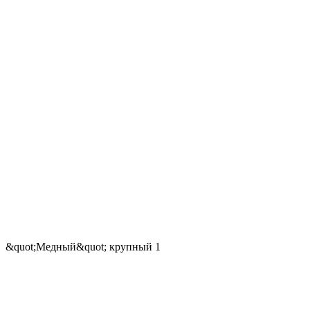
&quot;Медный&quot; крупный 1