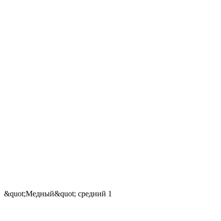
&quot;Медный&quot; средний 1