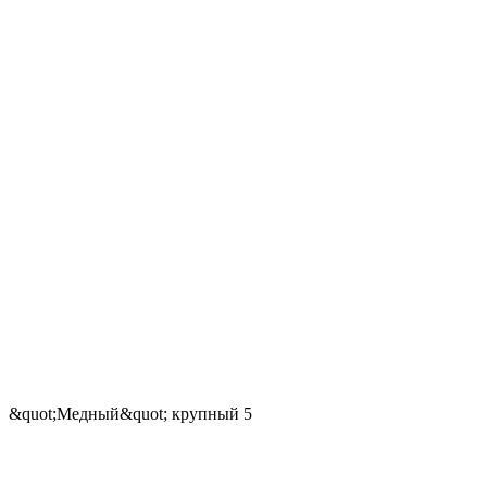
&quot;Медный&quot; крупный 5