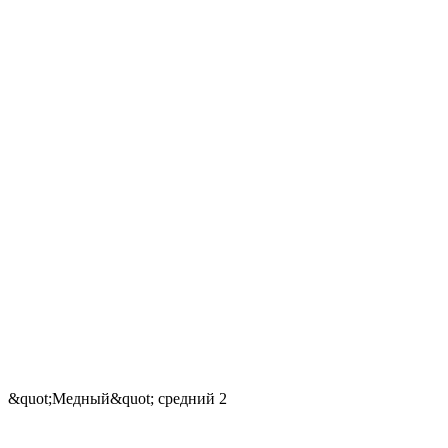
&quot;Медный&quot; средний 2