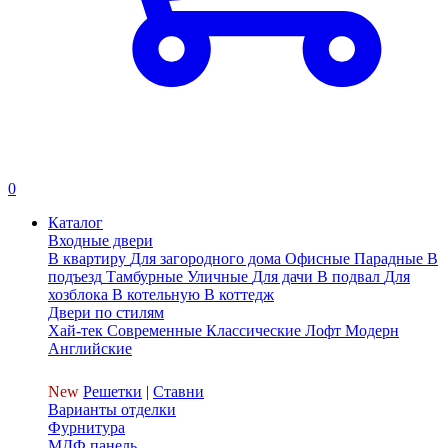
0
Каталог
Входные двери
В квартиру
Для загородного дома
Офисные
Парадные
В
подъезд
Тамбурные
Уличные
Для дачи
В подвал
Для
хозблока
В котельную
В коттедж
Двери по стилям
Хай-тек
Современные
Классические
Лофт
Модерн
Английские
New
Решетки
|
Ставни
Варианты отделки
Фурнитура
МДФ панель