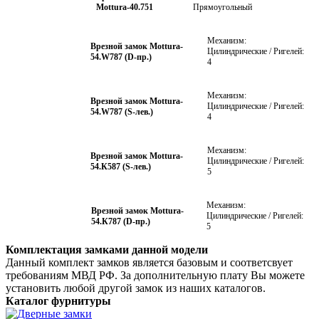
Mottura-40.751
Прямоугольный
Механизм:
Врезной замок Mottura-
Цилиндрические / Ригелей:
54.W787 (D-пр.)
4
Механизм:
Врезной замок Mottura-
Цилиндрические / Ригелей:
54.W787 (S-лев.)
4
Механизм:
Врезной замок Mottura-
Цилиндрические / Ригелей:
54.К587 (S-лев.)
5
Механизм:
Врезной замок Mottura-
Цилиндрические / Ригелей:
54.К787 (D-пр.)
5
Комплектация замками данной модели
Данный комплект замков является базовым и соответсвует
требованиям МВД РФ. За дополнительную плату Вы можете
установить любой другой замок из наших каталогов.
Каталог фурнитуры