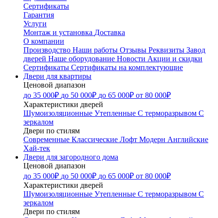
Сертификаты
Гарантия
Услуги
Монтаж и установка
Доставка
О компании
Производство
Наши работы
Отзывы
Реквизиты
Завод
дверей
Наше оборудование
Новости
Акции и скидки
Сертификаты
Сертификаты на комплектующие
Двери для квартиры
Ценовой диапазон
до 35 000₽
до 50 000₽
до 65 000₽
от 80 000₽
Характеристики дверей
Шумоизоляционные
Утепленные
С терморазрывом
С
зеркалом
Двери по стилям
Современные
Классические
Лофт
Модерн
Английские
Хай-тек
Двери для загородного дома
Ценовой диапазон
до 35 000₽
до 50 000₽
до 65 000₽
от 80 000₽
Характеристики дверей
Шумоизоляционные
Утепленные
С терморазрывом
С
зеркалом
Двери по стилям