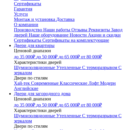
Сертификаты
Гарантия
Услуги
Монтаж и установка
Доставка
О компании
Производство
Наши работы
Отзывы
Реквизиты
Завод
дверей
Наше оборудование
Новости
Акции и скидки
Сертификаты
Сертификаты на комплектующие
Двери для квартиры
Ценовой диапазон
до 35 000₽
до 50 000₽
до 65 000₽
от 80 000₽
Характеристики дверей
Шумоизоляционные
Утепленные
С терморазрывом
С
зеркалом
Двери по стилям
Хай-тек
Современные
Классические
Лофт
Модерн
Английские
Двери для загородного дома
Ценовой диапазон
до 35 000₽
до 50 000₽
до 65 000₽
от 80 000₽
Характеристики дверей
Шумоизоляционные
Утепленные
С терморазрывом
С
зеркалом
Двери по стилям