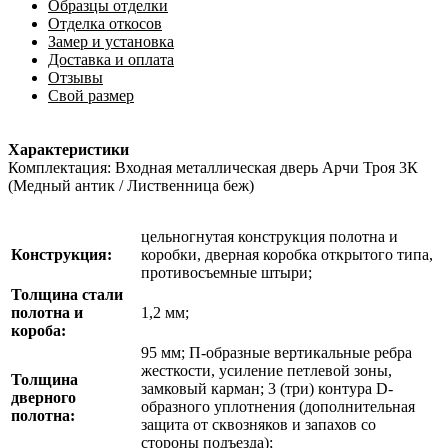
Образцы отделки
Отделка откосов
Замер и установка
Доставка и оплата
Отзывы
Свой размер
Характеристики
Комплектация: Входная металлическая дверь Арчи Троя 3К
(Медный антик / Лиственница беж)
цельногнутая конструкция полотна и
Конструкция:
коробки, дверная коробка открытого типа,
противосъемные штыри;
Толщина стали
полотна и
1,2 мм;
короба:
95 мм; П-образные вертикальные ребра
жесткости, усиление петлевой зоны,
Толщина
замковый карман; 3 (три) контура D-
дверного
образного уплотнения (дополнительная
полотна:
защита от сквозняков и запахов со
стороны подъезда);