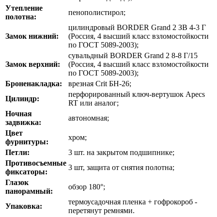
Утепление
пенополистирол;
полотна:
цилиндровый BORDER Grand 2 ЗВ 4-3 Г
Замок нижний:
(Россия, 4 высший класс взломостойкости
по ГОСТ 5089-2003);
сувальдный BORDER Grand 2 8-8 Г/15
Замок верхний:
(Россия, 4 высший класс взломостойкости
по ГОСТ 5089-2003);
Броненакладка:
врезная Crit БН-26;
перфорированный ключ-вертушок Apecs
Цилиндр:
RT или аналог;
Ночная
автономная;
задвижка:
Цвет
хром;
фурнитуры:
Петли:
3 шт. на закрытом подшипнике;
Противосъемные
3 шт, защита от снятия полотна;
фиксаторы:
Глазок
обзор 180°;
панорамный:
термоусадочная пленка + гофрокороб -
Упаковка:
перетянут ремнями.