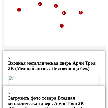
Стальной наличник
×
Дверная коробка
Входная металлическая дверь Арчи Троя
из профильной трубы
3К (Медный антик / Лиственница беж)
Уплотнитель
Рама из профильной
трубы
Внутренняя отделка
Утеплитель
×
Загрузить фото товара Входная
Полотно двери
металлическая дверь Арчи Троя 3К
Ребро жесткости