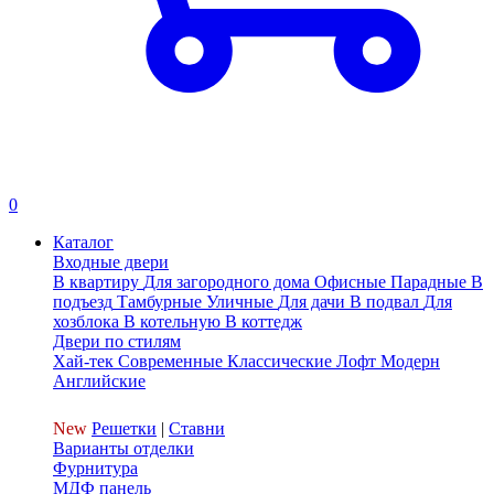
0
Каталог
Входные двери
В квартиру
Для загородного дома
Офисные
Парадные
В
подъезд
Тамбурные
Уличные
Для дачи
В подвал
Для
хозблока
В котельную
В коттедж
Двери по стилям
Хай-тек
Современные
Классические
Лофт
Модерн
Английские
New
Решетки
|
Ставни
Варианты отделки
Фурнитура
МДФ панель