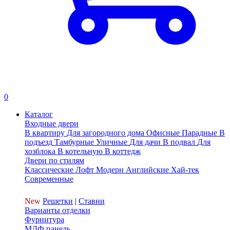
0
Каталог
Входные двери
В квартиру
Для загородного дома
Офисные
Парадные
В
подъезд
Тамбурные
Уличные
Для дачи
В подвал
Для
хозблока
В котельную
В коттедж
Двери по стилям
Классические
Лофт
Модерн
Английские
Хай-тек
Современные
New
Решетки
|
Ставни
Варианты отделки
Фурнитура
МДФ панель