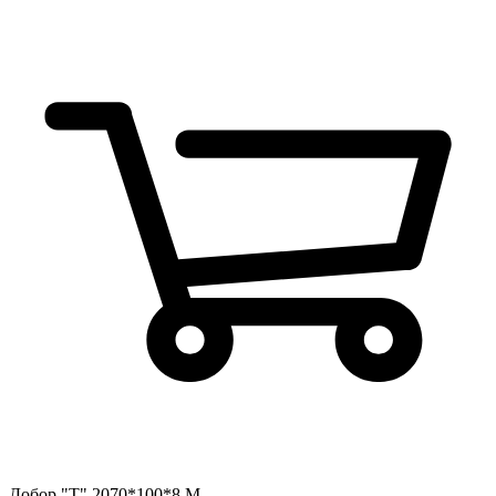
Добор "Т" 2070*100*8 М