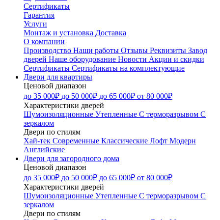
Сертификаты
Гарантия
Услуги
Монтаж и установка
Доставка
О компании
Производство
Наши работы
Отзывы
Реквизиты
Завод
дверей
Наше оборудование
Новости
Акции и скидки
Сертификаты
Сертификаты на комплектующие
Двери для квартиры
Ценовой диапазон
до 35 000₽
до 50 000₽
до 65 000₽
от 80 000₽
Характеристики дверей
Шумоизоляционные
Утепленные
С терморазрывом
С
зеркалом
Двери по стилям
Хай-тек
Современные
Классические
Лофт
Модерн
Английские
Двери для загородного дома
Ценовой диапазон
до 35 000₽
до 50 000₽
до 65 000₽
от 80 000₽
Характеристики дверей
Шумоизоляционные
Утепленные
С терморазрывом
С
зеркалом
Двери по стилям