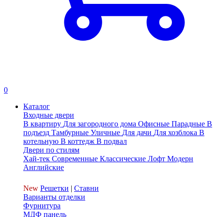
0
Каталог
Входные двери
В квартиру
Для загородного дома
Офисные
Парадные
В
подъезд
Тамбурные
Уличные
Для дачи
Для хозблока
В
котельную
В коттедж
В подвал
Двери по стилям
Хай-тек
Современные
Классические
Лофт
Модерн
Английские
New
Решетки
|
Ставни
Варианты отделки
Фурнитура
МДФ панель