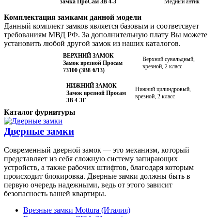
замка ПроСам ЗВ 4-3
Медный антик
Комплектация замками данной модели
Данный комплект замков является базовым и соответсвует
требованиям МВД РФ. За дополнительную плату Вы можете
установить любой другой замок из наших каталогов.
ВЕРХНИЙ ЗАМОК
Верхний сувальдный,
Замок врезной Просам
врезной, 2 класс
73100 (ЗВ8-6/13)
НИЖНИЙ ЗАМОК
Нижний цилиндровый,
Замок врезной Просам
врезной, 2 класс
ЗВ 4-3Г
Каталог фурнитуры
Дверные замки
Современный дверной замок — это механизм, который
представляет из себя сложную систему запирающих
устройств, а также рабочих штифтов, благодаря которым
происходит блокировка. Дверные замки должны быть в
первую очередь надежными, ведь от этого зависит
безопасность вашей квартиры.
Врезные замки Mottura (Италия)