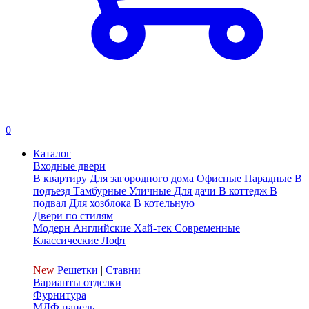
0
Каталог
Входные двери
В квартиру
Для загородного дома
Офисные
Парадные
В
подъезд
Тамбурные
Уличные
Для дачи
В коттедж
В
подвал
Для хозблока
В котельную
Двери по стилям
Модерн
Английские
Хай-тек
Современные
Классические
Лофт
New
Решетки
|
Ставни
Варианты отделки
Фурнитура
МДФ панель