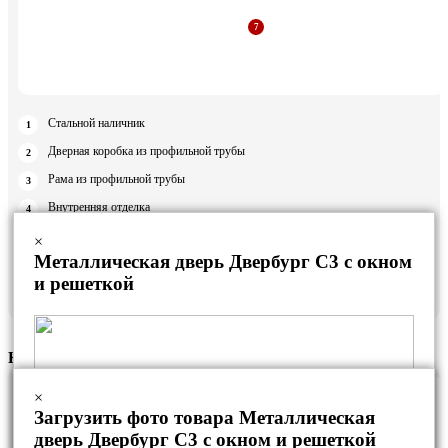
Стальной наличник
Дверная коробка из профильной трубы
Рама из профильной трубы
Внутренняя отделка
Утеплитель
×
Металлическая дверь Двербург С3 с окном
Ребро жесткости
и решеткой
Полотно двери
К-5
×
Загрузить фото товара Металлическая
дверь Двербург С3 с окном и решеткой