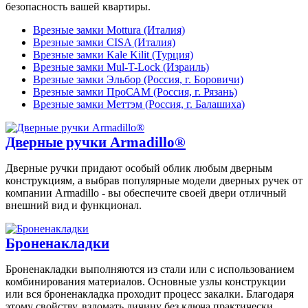
безопасность вашей квартиры.
Врезные замки Mottura (Италия)
Врезные замки CISA (Италия)
Врезные замки Kale Kilit (Турция)
Врезные замки Mul-T-Lock (Израиль)
Врезные замки Эльбор (Россия, г. Боровичи)
Врезные замки ПроСАМ (Россия, г. Рязань)
Врезные замки Меттэм (Россия, г. Балашиха)
Дверные ручки Armadillo®
Дверные ручки придают особый облик любым дверным
конструкциям, а выбрав популярные модели дверных ручек от
компании Armadillo - вы обеспечите своей двери отличный
внешний вид и функционал.
Броненакладки
Броненакладки выполняются из стали или с использованием
комбинирования материалов. Основные узлы конструкции
или вся броненакладка проходит процесс закалки. Благодаря
этому свойству, взломать личину без ключа практически