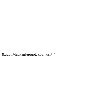
&quot;Медный&quot; крупный 4