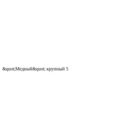
&quot;Медный&quot; крупный 5