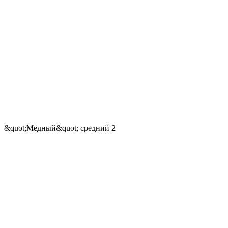
&quot;Медный&quot; средний 2