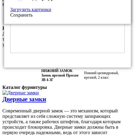
варианты фурнитуры из нашего каталога
Загрузить картинки
Фалевая ручка ПроСам РФ.7 для
Покрытие:
Сохранить
замка ПроСам ЗВ 4-3
Медный антик
Комплектация замками данной модели
Данный комплект замков является базовым и соответсвует
требованиям МВД РФ. За дополнительную плату Вы можете
установить любой другой замок из наших каталогов.
ВЕРХНИЙ ЗАМОК
Верхний сувальдный,
Замок врезной Просам
врезной, 2 класс
73100 (ЗВ8-6/13)
НИЖНИЙ ЗАМОК
Нижний цилиндровый,
Замок врезной Просам
врезной, 2 класс
ЗВ 4-3Г
Каталог фурнитуры
Дверные замки
Современный дверной замок — это механизм, который
представляет из себя сложную систему запирающих
устройств, а также рабочих штифтов, благодаря которым
происходит блокировка. Дверные замки должны быть в
первую очередь надежными, ведь от этого зависит