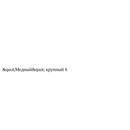
&quot;Медный&quot; крупный 6