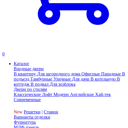
0
Каталог
Входные двери
В квартиру
Для загородного дома
Офисные
Парадные
В
подъезд
Тамбурные
Уличные
Для дачи
В котельную
В
коттедж
В подвал
Для хозблока
Двери по стилям
Классические
Лофт
Модерн
Английские
Хай-тек
Современные
New
Решетки
|
Ставни
Варианты отделки
Фурнитура
МДФ панель