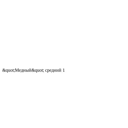
&quot;Медный&quot; средний 1