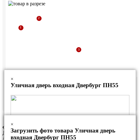
×
Уличная дверь входная Двербург ПН55
Дверная коробка из уголка
Рама из профильной трубы
Стальной лист
×
Фурнитура данной модели
Загрузить фото товара Уличная дверь
Данный комплект фурнитуры является базовым. За
входная Двербург ПН55
дополнительную плату Вы можете установить любые другие