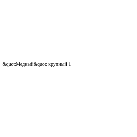
&quot;Медный&quot; крупный 1