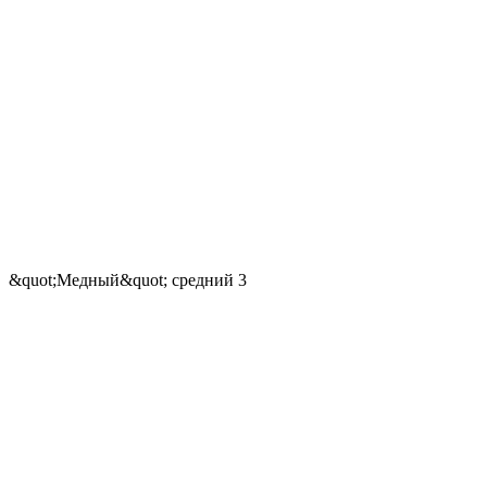
&quot;Медный&quot; средний 3