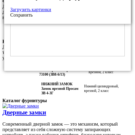
Фурнитура данной модели
Данный комплект фурнитуры является базовым. За
Загрузить картинки
дополнительную плату Вы можете установить любые другие
Сохранить
варианты фурнитуры из нашего каталога
Фалевая ручка ПроСам РФ.7 для
Покрытие:
замка ПроСам ЗВ 4-3
Медный антик
Комплектация замками данной модели
Данный комплект замков является базовым и соответсвует
требованиям МВД РФ. За дополнительную плату Вы можете
установить любой другой замок из наших каталогов.
ВЕРХНИЙ ЗАМОК
Верхний сувальдный,
Замок врезной Просам
врезной, 2 класс
73100 (ЗВ8-6/13)
НИЖНИЙ ЗАМОК
Нижний цилиндровый,
Замок врезной Просам
врезной, 2 класс
ЗВ 4-3Г
Каталог фурнитуры
Дверные замки
Современный дверной замок — это механизм, который
представляет из себя сложную систему запирающих
устройств, а также рабочих штифтов, благодаря которым