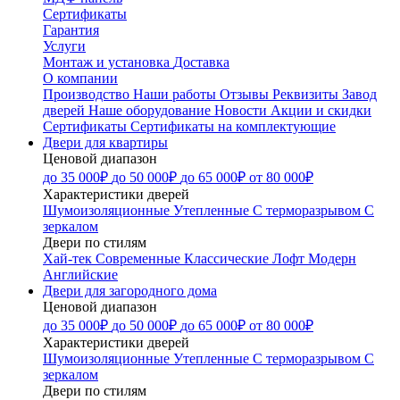
Сертификаты
Гарантия
Услуги
Монтаж и установка
Доставка
О компании
Производство
Наши работы
Отзывы
Реквизиты
Завод
дверей
Наше оборудование
Новости
Акции и скидки
Сертификаты
Сертификаты на комплектующие
Двери для квартиры
Ценовой диапазон
до 35 000₽
до 50 000₽
до 65 000₽
от 80 000₽
Характеристики дверей
Шумоизоляционные
Утепленные
С терморазрывом
С
зеркалом
Двери по стилям
Хай-тек
Современные
Классические
Лофт
Модерн
Английские
Двери для загородного дома
Ценовой диапазон
до 35 000₽
до 50 000₽
до 65 000₽
от 80 000₽
Характеристики дверей
Шумоизоляционные
Утепленные
С терморазрывом
С
зеркалом
Двери по стилям