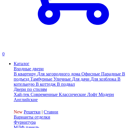
0
Каталог
Входные двери
В квартиру
Для загородного дома
Офисные
Парадные
В
подъезд
Тамбурные
Уличные
Для дачи
Для хозблока
В
котельную
В коттедж
В подвал
Двери по стилям
Хай-тек
Современные
Классические
Лофт
Модерн
Английские
New
Решетки
|
Ставни
Варианты отделки
Фурнитура
МДФ панель