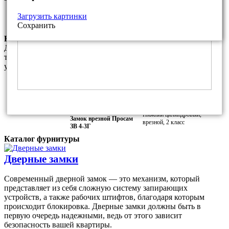
Фалевая ручка ПроСам РФ.7 для
Покрытие:
Загрузить картинки
замка ПроСам ЗВ 4-3
Медный антик
Сохранить
Комплектация замками данной модели
Данный комплект замков является базовым и соответсвует
требованиям МВД РФ. За дополнительную плату Вы можете
установить любой другой замок из наших каталогов.
ВЕРХНИЙ ЗАМОК
Верхний сувальдный,
Замок врезной Просам
врезной, 2 класс
73100 (ЗВ8-6/13)
НИЖНИЙ ЗАМОК
Нижний цилиндровый,
Замок врезной Просам
врезной, 2 класс
ЗВ 4-3Г
Каталог фурнитуры
Дверные замки
Современный дверной замок — это механизм, который
представляет из себя сложную систему запирающих
устройств, а также рабочих штифтов, благодаря которым
происходит блокировка. Дверные замки должны быть в
первую очередь надежными, ведь от этого зависит
безопасность вашей квартиры.