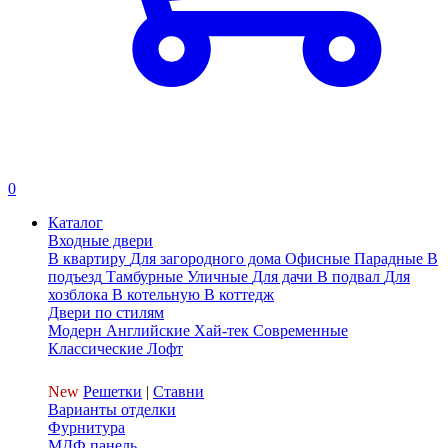
0
Каталог
Входные двери
В квартиру
Для загородного дома
Офисные
Парадные
В
подъезд
Тамбурные
Уличные
Для дачи
В подвал
Для
хозблока
В котельную
В коттедж
Двери по стилям
Модерн
Английские
Хай-тек
Современные
Классические
Лофт
New
Решетки
|
Ставни
Варианты отделки
Фурнитура
МДФ панель