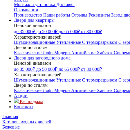
Монтаж и установка
Доставка
О компании
Производство
Наши работы
Отзывы
Реквизиты
Завод дв
Двери для квартиры
Ценовой диапазон
до 35 000₽
до 50 000₽
до 65 000₽
от 80 000₽
Характеристики дверей
Шумоизоляционные
Утепленные
С терморазрывом
С зер
Двери по стилям
Классические
Лофт
Модерн
Английские
Хай-тек
Соврем
Двери для загородного дома
Ценовой диапазон
до 35 000₽
до 50 000₽
до 65 000₽
от 80 000₽
Характеристики дверей
Шумоизоляционные
Утепленные
С терморазрывом
С зер
Двери по стилям
Классические
Лофт
Модерн
Английские
Хай-тек
Соврем
Акции
Распродажа
Контакты
Главная
Каталог входных дверей
Бежевые