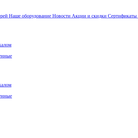
ерей
Наше оборудование
Новости
Акции и скидки
Сертификаты
калом
енные
калом
енные