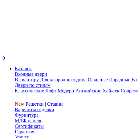
0
Каталог
Входные двери
В квартиру
Для загородного дома
Офисные
Парадные
В 
Двери по стилям
Классические
Лофт
Модерн
Английские
Хай-тек
Соврем
New
Решетки
|
Ставни
Варианты отделки
Фурнитура
МДФ панель
Сертификаты
Гарантия
Услуги