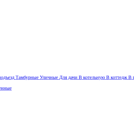
подъезд
Тамбурные
Уличные
Для дачи
В котельную
В коттедж
В 
енные