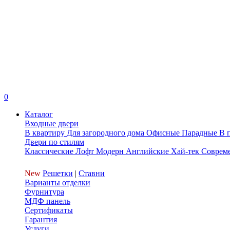
0
Каталог
Входные двери
В квартиру
Для загородного дома
Офисные
Парадные
В 
Двери по стилям
Классические
Лофт
Модерн
Английские
Хай-тек
Соврем
New
Решетки
|
Ставни
Варианты отделки
Фурнитура
МДФ панель
Сертификаты
Гарантия
Услуги