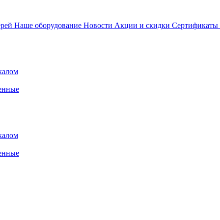
ерей
Наше оборудование
Новости
Акции и скидки
Сертификаты
калом
енные
калом
енные