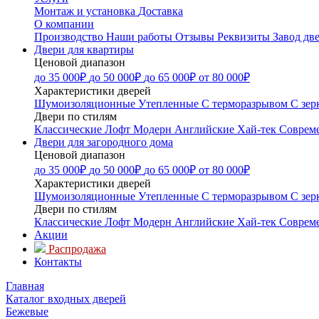
Монтаж и установка
Доставка
О компании
Производство
Наши работы
Отзывы
Реквизиты
Завод дв
Двери для квартиры
Ценовой диапазон
до 35 000₽
до 50 000₽
до 65 000₽
от 80 000₽
Характеристики дверей
Шумоизоляционные
Утепленные
С терморазрывом
С зер
Двери по стилям
Классические
Лофт
Модерн
Английские
Хай-тек
Соврем
Двери для загородного дома
Ценовой диапазон
до 35 000₽
до 50 000₽
до 65 000₽
от 80 000₽
Характеристики дверей
Шумоизоляционные
Утепленные
С терморазрывом
С зер
Двери по стилям
Классические
Лофт
Модерн
Английские
Хай-тек
Соврем
Акции
Распродажа
Контакты
Главная
Каталог входных дверей
Бежевые