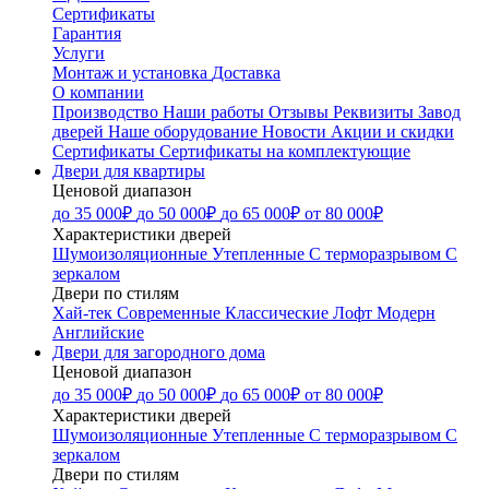
Сертификаты
Гарантия
Услуги
Монтаж и установка
Доставка
О компании
Производство
Наши работы
Отзывы
Реквизиты
Завод
дверей
Наше оборудование
Новости
Акции и скидки
Сертификаты
Сертификаты на комплектующие
Двери для квартиры
Ценовой диапазон
до 35 000₽
до 50 000₽
до 65 000₽
от 80 000₽
Характеристики дверей
Шумоизоляционные
Утепленные
С терморазрывом
С
зеркалом
Двери по стилям
Хай-тек
Современные
Классические
Лофт
Модерн
Английские
Двери для загородного дома
Ценовой диапазон
до 35 000₽
до 50 000₽
до 65 000₽
от 80 000₽
Характеристики дверей
Шумоизоляционные
Утепленные
С терморазрывом
С
зеркалом
Двери по стилям