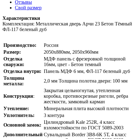
Отзывы
Свой размер
Характеристики
Комплектация: Металлическая дверь Арчи 23 Бетон Тёмный
ФЛ-117 беленый дуб
Производство:
Россия
Размер:
2050х880мм, 2050х960мм
Отделка
МДФ панель с фрезеровкой толщиной
снаружи:
16мм, цвет - Бетон темный
Отделка внутри:
Панель МДФ 6 мм, ФЛ-117 беленый дуб
Толщина
2,0 мм Толщина полотна двери: 100 мм
металла:
Закрытая цельногнутая, утепленная
Конструкция
:
коробка, противосрезные ригели, ребра
жесткости, замковый карман
Утепление:
Минеральная плита высокой плотности
Уплотнитель:
3 контура
Цилиндровый Kale 252R, 4 класс
Основной замок:
взломостойкости по ГОСТ 5089-2003
Дополнительный
Сувальдный Border 3В8-6К 5Т, 4 класс