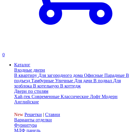
0
Каталог
Входные двери
В квартиру
Для загородного дома
Офисные
Парадные
В
подъезд
Тамбурные
Уличные
Для дачи
В подвал
Для
хозблока
В котельную
В коттедж
Двери по стилям
Хай-тек
Современные
Классические
Лофт
Модерн
Английские
New
Решетки
|
Ставни
Варианты отделки
Фурнитура
МДФ панель