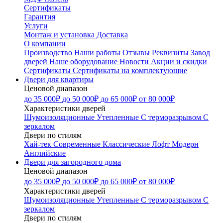
Сертификаты
Гарантия
Услуги
Монтаж и установка
Доставка
О компании
Производство
Наши работы
Отзывы
Реквизиты
Завод
дверей
Наше оборудование
Новости
Акции и скидки
Сертификаты
Сертификаты на комплектующие
Двери для квартиры
Ценовой диапазон
до 35 000₽
до 50 000₽
до 65 000₽
от 80 000₽
Характеристики дверей
Шумоизоляционные
Утепленные
С терморазрывом
С
зеркалом
Двери по стилям
Хай-тек
Современные
Классические
Лофт
Модерн
Английские
Двери для загородного дома
Ценовой диапазон
до 35 000₽
до 50 000₽
до 65 000₽
от 80 000₽
Характеристики дверей
Шумоизоляционные
Утепленные
С терморазрывом
С
зеркалом
Двери по стилям