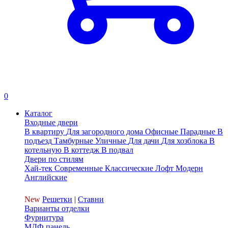
0
Каталог
Входные двери
В квартиру
Для загородного дома
Офисные
Парадные
В
подъезд
Тамбурные
Уличные
Для дачи
Для хозблока
В
котельную
В коттедж
В подвал
Двери по стилям
Хай-тек
Современные
Классические
Лофт
Модерн
Английские
New
Решетки
|
Ставни
Варианты отделки
Фурнитура
МДФ панель