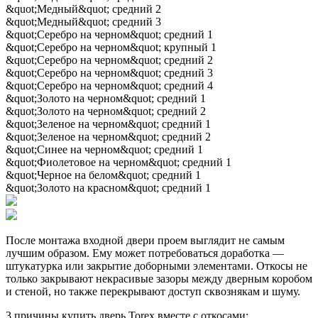
&quot;Медный&quot; средний 2
&quot;Медный&quot; средний 3
&quot;Серебро на черном&quot; средний 1
&quot;Серебро на черном&quot; крупный 1
&quot;Серебро на черном&quot; средний 2
&quot;Серебро на черном&quot; средний 3
&quot;Серебро на черном&quot; средний 4
&quot;Золото на черном&quot; средний 1
&quot;Золото на черном&quot; средний 2
&quot;Зеленое на черном&quot; средний 1
&quot;Зеленое на черном&quot; средний 2
&quot;Синее на черном&quot; средний 1
&quot;Фиолетовое на черном&quot; средний 1
&quot;Черное на белом&quot; средний 1
&quot;Золото на красном&quot; средний 1
После монтажа входной двери проем выглядит не самым
лучшим образом. Ему может потребоваться доработка —
штукатурка или закрытие доборными элементами. Откосы не
только закрывают некрасивые зазоры между дверным коробом
и стеной, но также перекрывают доступ сквознякам и шуму.
3 причины купить дверь Torex вместе с откосами: