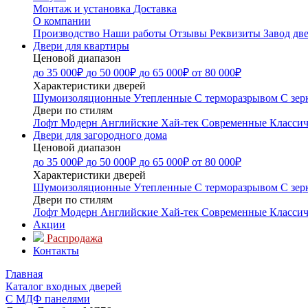
Монтаж и установка
Доставка
О компании
Производство
Наши работы
Отзывы
Реквизиты
Завод дв
Двери для квартиры
Ценовой диапазон
до 35 000₽
до 50 000₽
до 65 000₽
от 80 000₽
Характеристики дверей
Шумоизоляционные
Утепленные
С терморазрывом
С зер
Двери по стилям
Лофт
Модерн
Английские
Хай-тек
Современные
Классич
Двери для загородного дома
Ценовой диапазон
до 35 000₽
до 50 000₽
до 65 000₽
от 80 000₽
Характеристики дверей
Шумоизоляционные
Утепленные
С терморазрывом
С зер
Двери по стилям
Лофт
Модерн
Английские
Хай-тек
Современные
Классич
Акции
Распродажа
Контакты
Главная
Каталог входных дверей
С МДФ панелями