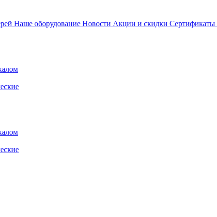
ерей
Наше оборудование
Новости
Акции и скидки
Сертификаты
калом
еские
калом
еские