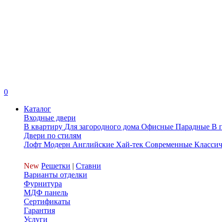
0
Каталог
Входные двери
В квартиру
Для загородного дома
Офисные
Парадные
В 
Двери по стилям
Лофт
Модерн
Английские
Хай-тек
Современные
Классич
New
Решетки
|
Ставни
Варианты отделки
Фурнитура
МДФ панель
Сертификаты
Гарантия
Услуги