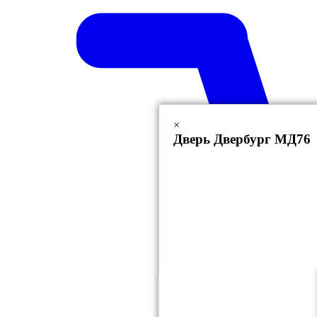
×
Дверь Двербург МД76