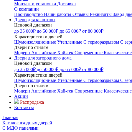
Монтаж и установка
Доставка
О компании
Производство
Наши работы
Отзывы
Реквизиты
Завод дв
Двери для квартиры
Ценовой диапазон
до 35 000₽
до 50 000₽
до 65 000₽
от 80 000₽
Характеристики дверей
Шумоизоляционные
Утепленные
С терморазрывом
С зер
Двери по стилям
Модерн
Английские
Хай-тек
Современные
Классические
Двери для загородного дома
Ценовой диапазон
до 35 000₽
до 50 000₽
до 65 000₽
от 80 000₽
Характеристики дверей
Шумоизоляционные
Утепленные
С терморазрывом
С зер
Двери по стилям
Модерн
Английские
Хай-тек
Современные
Классические
Акции
Распродажа
Контакты
Главная
Каталог входных дверей
С МДФ панелями