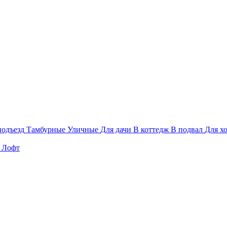
подъезд
Тамбурные
Уличные
Для дачи
В коттедж
В подвал
Для х
Лофт