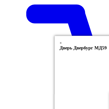
×
Дверь Двербург МД59