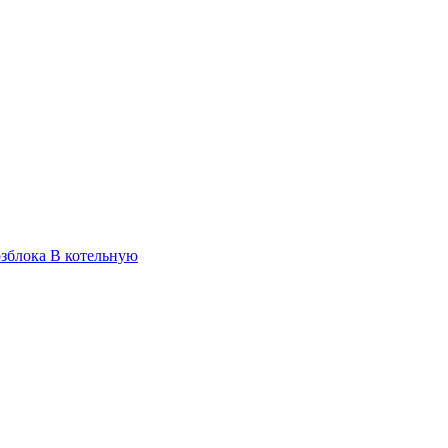
озблока
В котельную