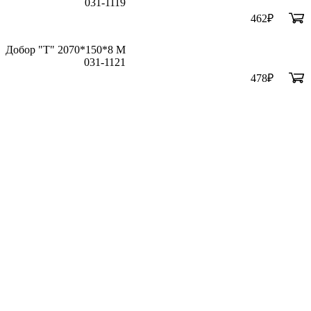
031-1119
462
₽
Добор "Т" 2070*150*8 М
031-1121
478
₽