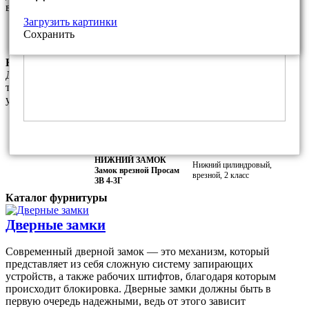
варианты фурнитуры из нашего каталога
Загрузить картинки
Фалевая ручка ПроСам РФ.7 для
Покрытие:
Сохранить
замка ПроСам ЗВ 4-3
Медный антик
Комплектация замками данной модели
Данный комплект замков является базовым и соответсвует
требованиям МВД РФ. За дополнительную плату Вы можете
установить любой другой замок из наших каталогов.
ВЕРХНИЙ ЗАМОК
Верхний сувальдный,
Замок врезной Просам
врезной, 2 класс
73100 (ЗВ8-6/13)
НИЖНИЙ ЗАМОК
Нижний цилиндровый,
Замок врезной Просам
врезной, 2 класс
ЗВ 4-3Г
Каталог фурнитуры
Дверные замки
Современный дверной замок — это механизм, который
представляет из себя сложную систему запирающих
устройств, а также рабочих штифтов, благодаря которым
происходит блокировка. Дверные замки должны быть в
первую очередь надежными, ведь от этого зависит