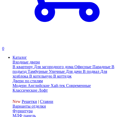
0
Каталог
Входные двери
В квартиру
Для загородного дома
Офисные
Парадные
В
подъезд
Тамбурные
Уличные
Для дачи
В подвал
Для
хозблока
В котельную
В коттедж
Двери по стилям
Модерн
Английские
Хай-тек
Современные
Классические
Лофт
New
Решетки
|
Ставни
Варианты отделки
Фурнитура
МДФ панель