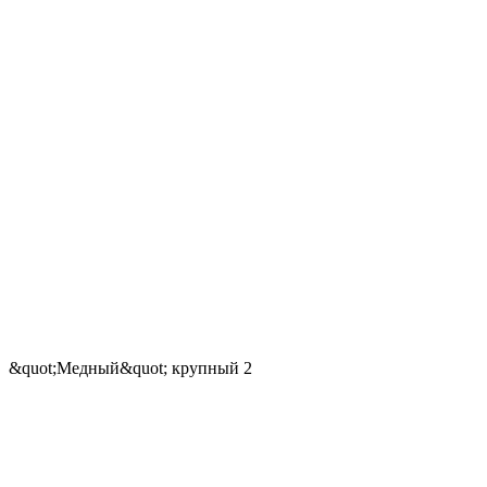
&quot;Медный&quot; крупный 2