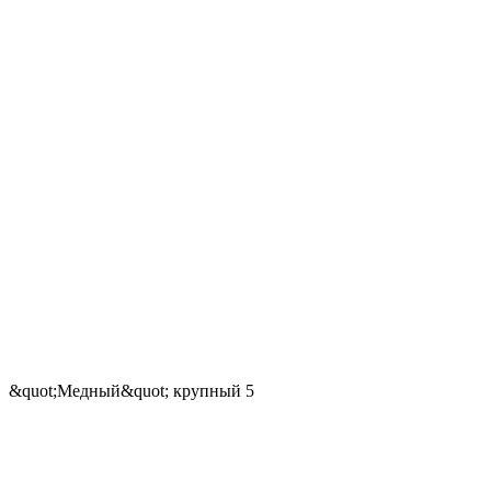
&quot;Медный&quot; крупный 5