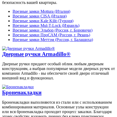
безопасность вашей квартиры.
Врезные замки Mottura (Италия)
Врезные замки CISA (Италия)
Врезные замки Kale Kilit (Турция)
Врезные замки Mul-T-Lock (Израиль)
Врезные замки Эльбор (Россия, г. Боровичи)
Врезные замки ПроСАМ (Россия, г. Рязань)
Врезные замки Меттэм (Россия, г. Балашиха)
Дверные ручки Armadillo®
Дверные ручки придают особый облик любым дверным
конструкциям, а выбрав популярные модели дверных ручек от
компании Armadillo - вы обеспечите своей двери отличный
внешний вид и функционал.
Броненакладки
Броненакладки выполняются из стали или с использованием
комбинирования материалов. Основные узлы конструкции
или вся броненакладка проходит процесс закалки. Благодаря
этому свойству, взломать личину без ключа практически