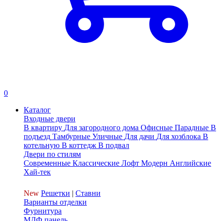
0
Каталог
Входные двери
В квартиру
Для загородного дома
Офисные
Парадные
В
подъезд
Тамбурные
Уличные
Для дачи
Для хозблока
В
котельную
В коттедж
В подвал
Двери по стилям
Современные
Классические
Лофт
Модерн
Английские
Хай-тек
New
Решетки
|
Ставни
Варианты отделки
Фурнитура
МДФ панель