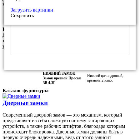
варианты фурнитуры из нашего каталога
Загрузить картинки
Фалевая ручка ПроСам РФ.7 для
Покрытие:
Сохранить
замка ПроСам ЗВ 4-3
Медный антик
Комплектация замками данной модели
Данный комплект замков является базовым и соответсвует
требованиям МВД РФ. За дополнительную плату Вы можете
установить любой другой замок из наших каталогов.
ВЕРХНИЙ ЗАМОК
Верхний сувальдный,
Замок врезной Просам
врезной, 2 класс
73100 (ЗВ8-6/13)
НИЖНИЙ ЗАМОК
Нижний цилиндровый,
Замок врезной Просам
врезной, 2 класс
ЗВ 4-3Г
Каталог фурнитуры
Дверные замки
Современный дверной замок — это механизм, который
представляет из себя сложную систему запирающих
устройств, а также рабочих штифтов, благодаря которым
происходит блокировка. Дверные замки должны быть в
первую очередь надежными, ведь от этого зависит