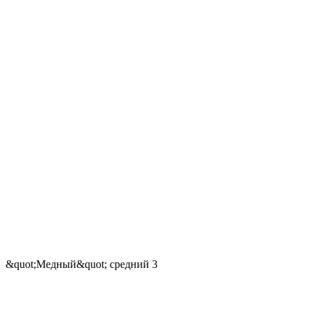
&quot;Медный&quot; средний 3