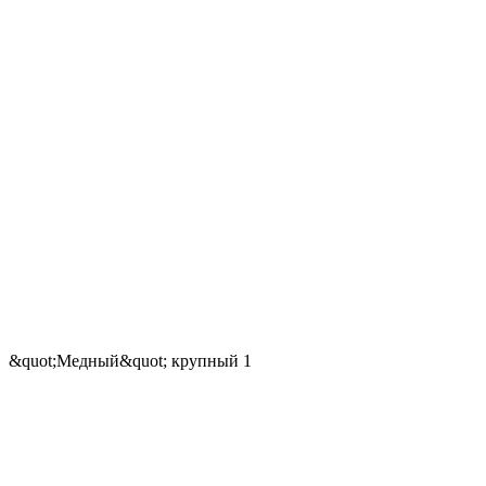
&quot;Медный&quot; крупный 1