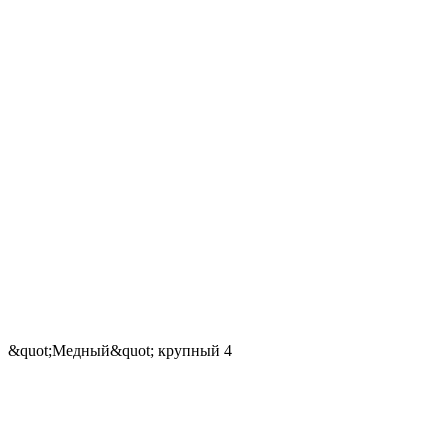
&quot;Медный&quot; крупный 4