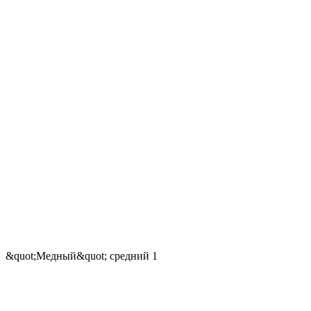
&quot;Медный&quot; средний 1