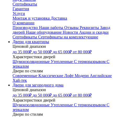
Сертификаты
Гарантия
Услуги
Монтаж и установка
Доставка
О компании
Производство
Наши работы
Отзывы
Реквизиты
Завод
дверей
Наше оборудование
Новости
Акции и скидки
Сертификаты
Сертификаты на комплектующие
Двери для квартиры
Ценовой диапазон
до 35 000₽
до 50 000₽
до 65 000₽
от 80 000₽
Характеристики дверей
Шумоизоляционные
Утепленные
С терморазрывом
С
зеркалом
Двери по стилям
Современные
Классические
Лофт
Модерн
Английские
Хай-тек
Двери для загородного дома
Ценовой диапазон
до 35 000₽
до 50 000₽
до 65 000₽
от 80 000₽
Характеристики дверей
Шумоизоляционные
Утепленные
С терморазрывом
С
зеркалом
Двери по стилям