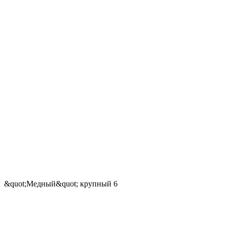
&quot;Медный&quot; крупный 6