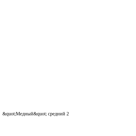
&quot;Медный&quot; средний 2