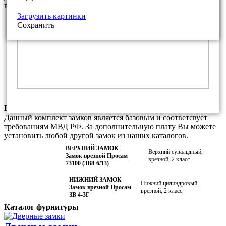
варианты фурнитуры из нашего каталога
Загрузить картинки
Фалевая ручка ПроСам РФ.7 для
Покрытие:
Сохранить
замка ПроСам ЗВ 4-3
Медный антик
Декоративная накладка ПроСам
Покрытие:
(круглая) для замка ПроСам ЗВ8-6/1
Медный антик
Декоративная накладка ПроСам
Покрытие:
(шестигранная) для замка ПроСам ЗВ8-
Медный антик
6/1
Комплектация замками данной модели
Данный комплект замков является базовым и соответсвует
требованиям МВД РФ. За дополнительную плату Вы можете
установить любой другой замок из наших каталогов.
ВЕРХНИЙ ЗАМОК
Верхний сувальдный,
Замок врезной Просам
врезной, 2 класс
73100 (ЗВ8-6/13)
НИЖНИЙ ЗАМОК
Нижний цилиндровый,
Замок врезной Просам
врезной, 2 класс
ЗВ 4-3Г
Каталог фурнитуры