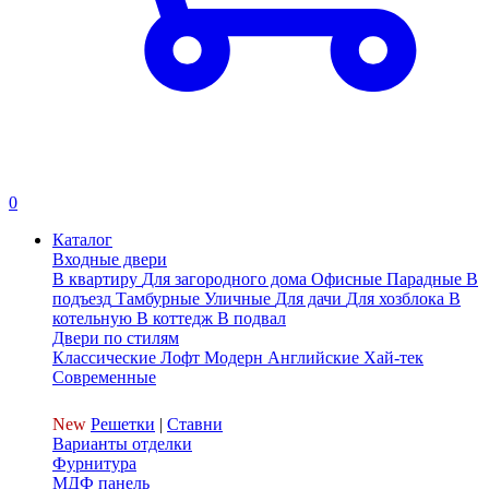
0
Каталог
Входные двери
В квартиру
Для загородного дома
Офисные
Парадные
В
подъезд
Тамбурные
Уличные
Для дачи
Для хозблока
В
котельную
В коттедж
В подвал
Двери по стилям
Классические
Лофт
Модерн
Английские
Хай-тек
Современные
New
Решетки
|
Ставни
Варианты отделки
Фурнитура
МДФ панель