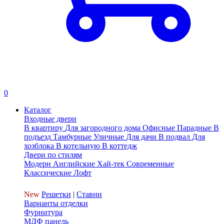
0
Каталог
Входные двери
В квартиру
Для загородного дома
Офисные
Парадные
В
подъезд
Тамбурные
Уличные
Для дачи
В подвал
Для
хозблока
В котельную
В коттедж
Двери по стилям
Модерн
Английские
Хай-тек
Современные
Классические
Лофт
New
Решетки
|
Ставни
Варианты отделки
Фурнитура
МДФ панель